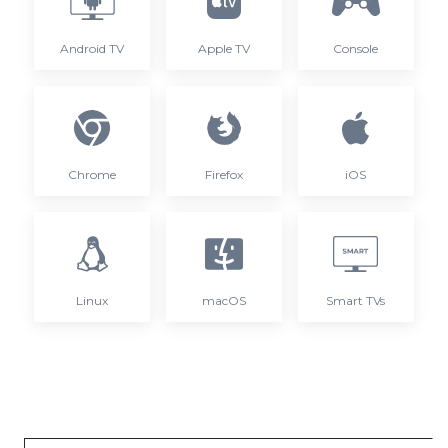
Android TV
Apple TV
Console
Chrome
Firefox
iOS
Linux
macOS
Smart TVs