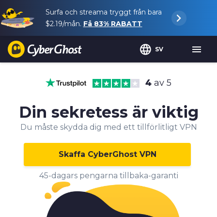
Surfa och streama tryggt från bara
$2.19
/mån.
Få
83%
RABATT
SV
4
av 5
Din sekretess är viktig
Du måste skydda dig med ett tillförlitligt VPN
Skaffa CyberGhost VPN
45-dagars pengarna tillbaka-garanti