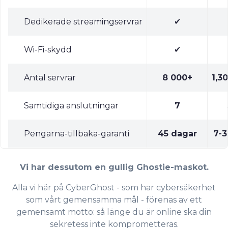
Dedikerade streamingservrar
✔
Wi-Fi-skydd
✔
Antal servrar
8 000+
1,3
Samtidiga anslutningar
7
Pengarna-tillbaka-garanti
45 dagar
7-
Vi har dessutom en gullig Ghostie-maskot.
Alla vi här på CyberGhost - som har cybersäkerhet
som vårt gemensamma mål - förenas av ett
gemensamt motto: så länge du är online ska din
sekretess inte komprometteras.