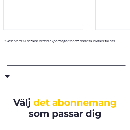
*Observera: vi betalar ibland expertsajter för att hänvisa kunder till oss.
Välj
det abonnemang
som passar dig