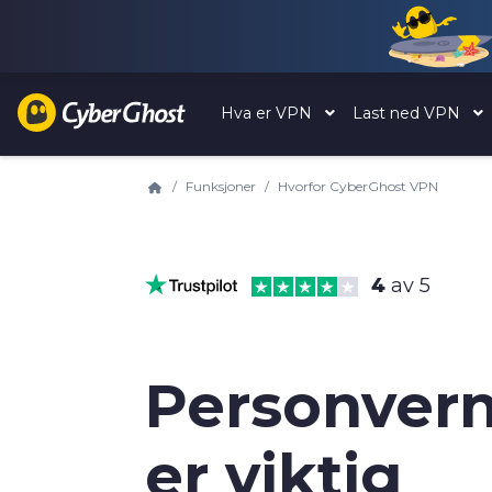
Hva er VPN
Last ned VPN
Funksjoner
Hvorfor CyberGhost VPN
4
av 5
Personvern
er viktig