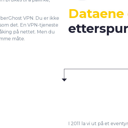
Dataene 
yberGhost VPN. Du er ikke
etterspur
 som det. En VPN-tjeneste
våking på nettet. Men du
samme måte.
I 2011 la vi ut på et even