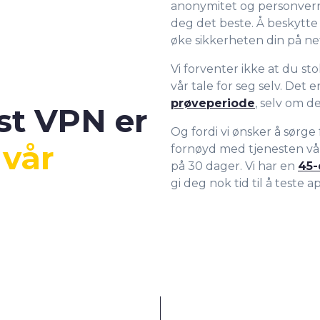
anonymitet og personvern p
deg det beste. Å beskytte 
øke sikkerheten din på nett
Vi forventer ikke at du stol
vår tale for seg selv. Det e
prøveperiode
, selv om d
st VPN er
Og fordi vi ønsker å sørge 
t
vår
fornøyd med tjenesten vår
på 30 dager. Vi har en
45-
gi deg nok tid til å teste