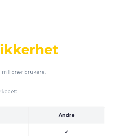
sikkerhet
 millioner brukere,
rkedet:
Andre
✔