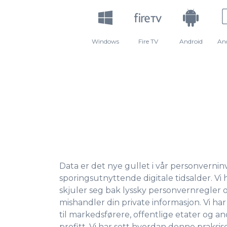
Windows
Fire TV
Android
An
Data er det nye gullet i vår personvern
sporingsutnyttende digitale tidsalder. Vi 
skjuler seg bak lyssky personvernregler 
mishandler din private informasjon. Vi har
til markedsførere, offentlige etater og a
profitt. Vi har sett hvordan denne praksise