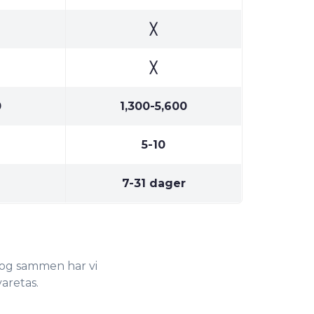
╳
╳
0
1,300-5,600
5-10
7-31
dager
, og sammen har vi
varetas.