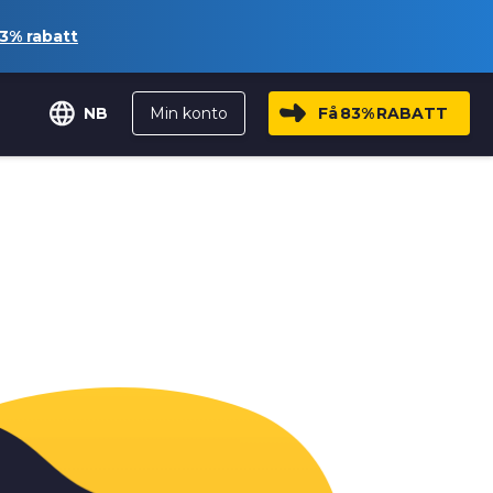
3%
rabatt
Min konto
Få
83%
RABATT
NB