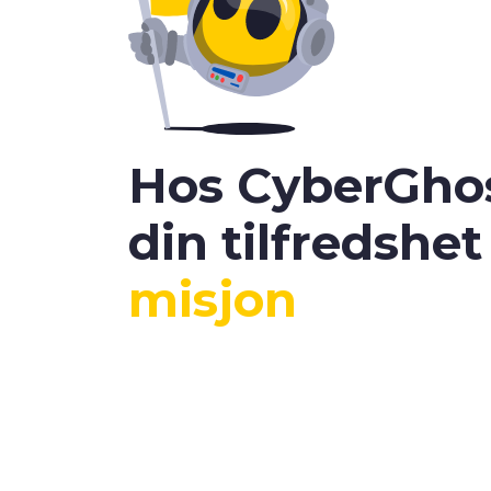
Hos CyberGho
din tilfredshe
misjon