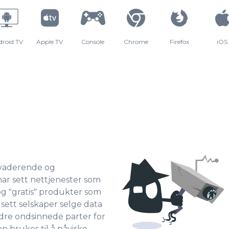
droid TV
Apple TV
Console
Chrome
Firefox
iOS
invaderende og
har sett nettjenester som
og "gratis" produkter som
 sett selskaper selge data
ndre ondsinnede parter for
n brukes til å påvirke,