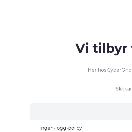
Vi tilby
Her hos CyberGhost
Slik s
Ingen-logg-policy