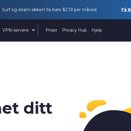
Surf og strøm sikkert fra bare
$2.19
per måned.
Få
8
VPN-servere
Priser
Privacy Hub
Hjelp
et ditt