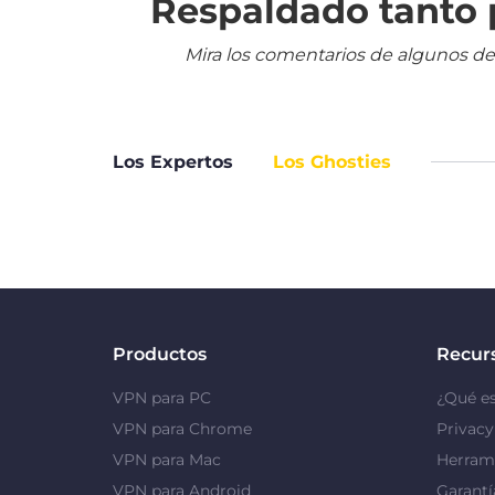
Respaldado tanto p
Mira los comentarios de algunos de
Los Expertos
Los Ghosties
Productos
Recur
VPN para PC
¿Qué e
VPN para Chrome
Privac
VPN para Mac
Herrami
VPN para Android
Garantí