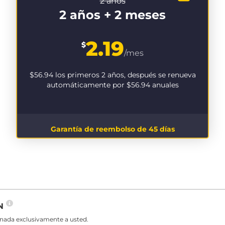
2 años
2 años + 2 meses
2.19
$
/mes
$56.94
los primeros 2 años, después se renueva
automáticamente por
$56.94
anuales
Garantía de reembolso de 45 días
PN
gnada exclusivamente a usted.