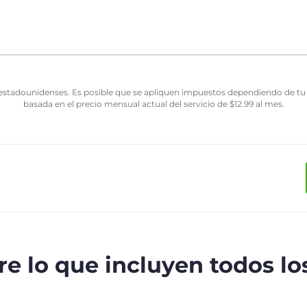
estadounidenses. Es posible que se apliquen impuestos dependiendo de tu j
basada en el precio mensual actual del servicio de
$
12.99
al mes.
e lo que incluyen todos lo