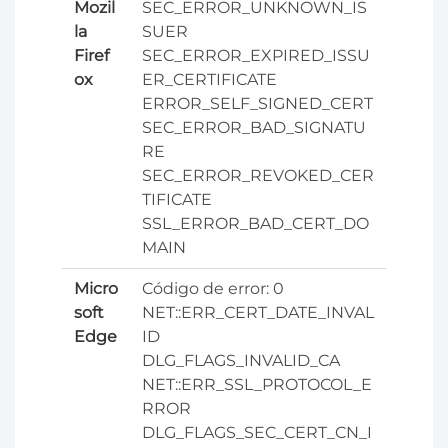
Mozil
SEC_ERROR_UNKNOWN_IS
la
SUER
Firef
SEC_ERROR_EXPIRED_ISSU
ox
ER_CERTIFICATE
ERROR_SELF_SIGNED_CERT
SEC_ERROR_BAD_SIGNATU
RE
SEC_ERROR_REVOKED_CER
TIFICATE
SSL_ERROR_BAD_CERT_DO
MAIN
Micro
Código de error
: 0
soft
NET::ERR_CERT_DATE_INVAL
Edge
ID
DLG_FLAGS_INVALID_CA
NET::ERR_SSL_PROTOCOL_E
RROR
DLG_FLAGS_SEC_CERT_CN_I