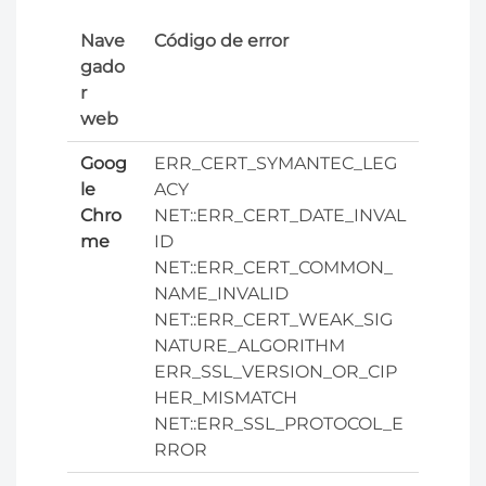
Nave
Código de error
gado
r
web
Goog
ERR_CERT_SYMANTEC_LEG
le
ACY
Chro
NET::ERR_CERT_DATE_INVAL
me
ID
NET::ERR_CERT_COMMON_
NAME_INVALID
NET::ERR_CERT_WEAK_SIG
NATURE_ALGORITHM
ERR_SSL_VERSION_OR_CIP
HER_MISMATCH
NET::ERR_SSL_PROTOCOL_E
RROR