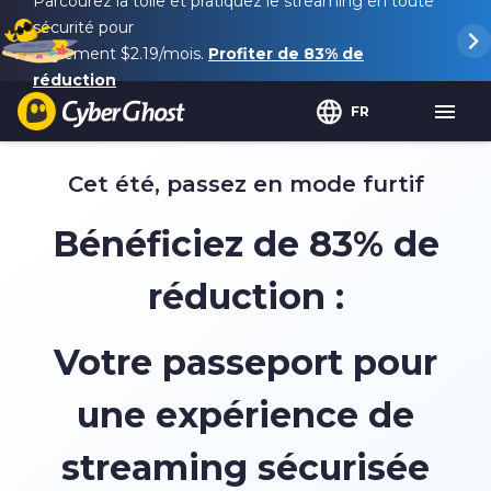
Parcourez la toile et pratiquez le streaming en toute
sécurité pour
seulement
$2.19
/mois.
Profiter de
83%
de
réduction
FR
Cet été, passez en mode furtif
Bénéficiez de
83%
de
réduction :
Votre passeport pour
une expérience de
streaming sécurisée