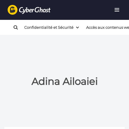
Warning
: call_user_func_array() expects parameter 1 to
be a valid callback, no array or string given in
/mnt/efs/privacyhub/wp-includes/class-wp-hook.php
on
Confidentialité et Sécurité
Accès aux contenus w
line
324
Adina Ailoaiei