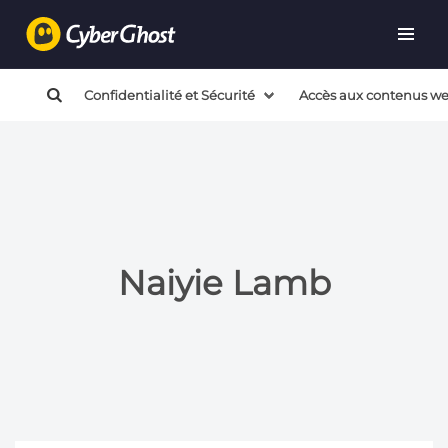
Warning
: call_user_func_array() expects parameter 1 to
be a valid callback, no array or string given in
/mnt/efs/privacyhub/wp-includes/class-wp-hook.php
on
Confidentialité et Sécurité
Accès aux contenus w
line
324
Naiyie Lamb