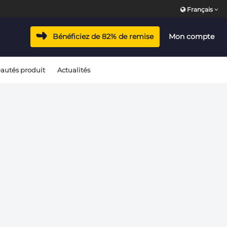
Français
vacyhub/wp-includes/class-wp-hook.php
on line
324
Bénéficiez de 82% de remise
Mon compte
vacyhub/wp-includes/class-wp-hook.php
on line
324
autés produit
Actualités