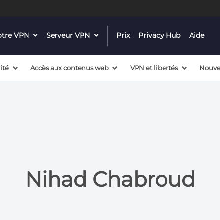
 a valid callback, no array or string given in
/mnt/efs/pri
notre VPN
dropdown
Serveur VPN
dropdown
Prix
Privacy Hub
Aide
 a valid callback, no array or string given in
/mnt/efs/pri
menu
menu
button
button
ité
Accès aux contenus web
VPN et libertés
Nouve
Nihad Chabroud