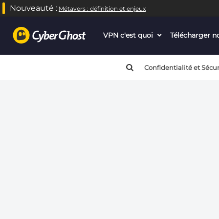
Nouveauté :
Métavers : définition et enjeux
Warning
: call_user_func_array() expects parameter 1 to be
VPN c'est quoi
dropdown
Télécharger 
Warning
: call_user_func_array() expects parameter 1 to be
menu
button
Confidentialité et Sécur