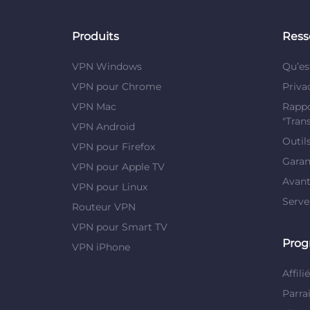
Produits
Ress
VPN Windows
Qu’es
VPN pour Chrome
Priva
VPN Mac
Rappo
"Tran
VPN Android
Outil
VPN pour Firefox
Garan
VPN pour Apple TV
Avan
VPN pour Linux
Serv
Routeur VPN
VPN pour Smart TV
Pro
VPN iPhone
Affili
Parra