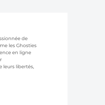
assionnée de
rme les Ghosties
ience en ligne
r
 leurs libertés,