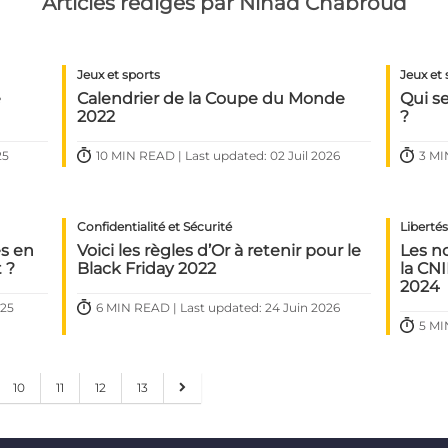
Articles rédigés par Nihad Chabroud
Jeux et sports
Jeux et 
e
Calendrier de la Coupe du Monde
Qui se
2022
?
25
10 MIN READ | Last updated: 02 Juil 2026
3 MI
Confidentialité et Sécurité
Liberté
es en
Voici les règles d’Or à retenir pour le
Les n
 ?
Black Friday 2022
la CN
2024
025
6 MIN READ | Last updated: 24 Juin 2026
5 MI
10
11
12
13