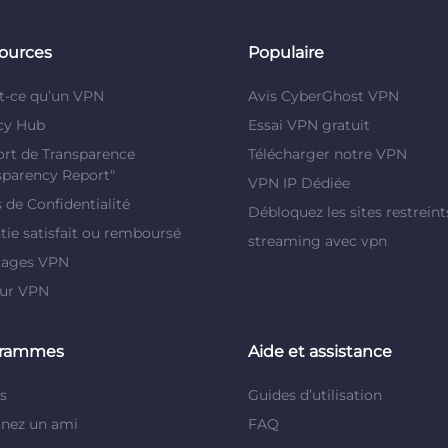
ources
Populaire
t-ce qu’un VPN
Avis CyberGhost VPN
cy Hub
Essai VPN gratuit
rt de Transparence
Télécharger notre VPN
sparency Report"
VPN IP Dédiée
s de Confidentialité
Débloquez les sites restreint
tie satisfait ou remboursé
streaming avec vpn
tages VPN
eur VPN
grammes
Aide et assistance
és
Guides d’utilisation
inez un ami
FAQ