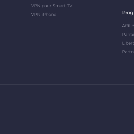
VPN pour Smart TV
Pro
VPN iPhone
Affili
Parra
Liber
Partn