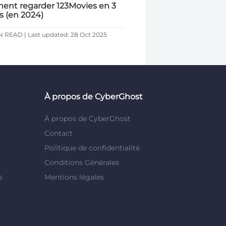
nt regarder 123Movies en 3
s (en 2024)
N READ | Last updated: 28 Oct 2025
À propos de CyberGhost
À propos de CyberGhost
Contact
Politique de confidentialité
Conditions Générales
s
Mentions légales