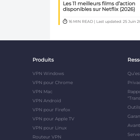
Les 11 meilleurs films d’action
disponibles sur Netflix (2026)
16 MIN READ | Last updated: 25 Juin 
Produits
Ress
VPN Windows
Qu’es
VPN pour Chrome
Priva
VPN Mac
Rappo
"Tran
VPN Android
Outil
VPN pour Firefox
Garan
VPN pour Apple TV
Avan
VPN pour Linux
Serv
Routeur VPN