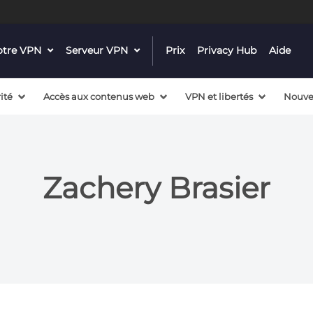
notre VPN
dropdown
Serveur VPN
dropdown
Prix
Privacy Hub
Aide
menu
menu
button
button
ité
Accès aux contenus web
VPN et libertés
Nouve
Zachery Brasier