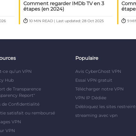
Comment regarder IMDb TV en 3
Comme
étapes (en 2024)
étape
2026
10 MIN READ | Last updated: 28 Oct 2025
9 MI
ources
Populaire
t-ce qu’un VPN
Avis CyberGhost VPN
cy Hub
Essai VPN gratuit
rt de Transparence
Télécharger notre VPN
sparency Report"
VPN IP Dédiée
s de Confidentialité
Débloquez les sites restreint
tie satisfait ou remboursé
streaming avec vpn
tages VPN
eur VPN