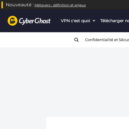
Nouveauté :
Métavers : définition et enjeux
VPN c'est quoi
dropdown
Télécharger 
menu
button
Confidentialité et Sécur