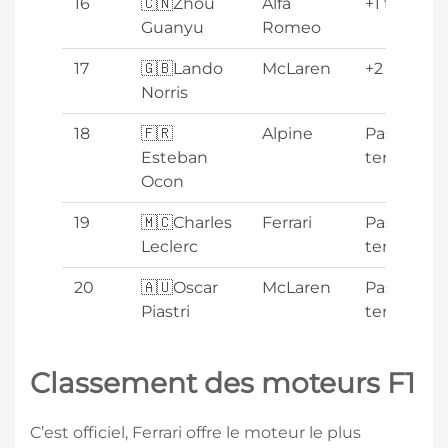
16
🇨🇳Zhou
Alfa
+1 tour
Guanyu
Romeo
17
🇬🇧Lando
McLaren
+2 tours
Norris
18
🇫🇷
Alpine
Pas
Esteban
terminé
Ocon
19
🇲🇨Charles
Ferrari
Pas
Leclerc
terminé
20
🇦🇺Oscar
McLaren
Pas
Piastri
terminé
Classement des moteurs F1
C’est officiel, Ferrari offre le moteur le plus