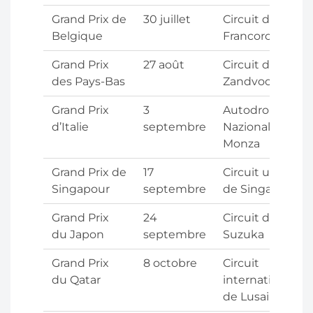
Grand Prix de
30 juillet
Circuit de Spa-
Belgique
Francorchamps
Grand Prix
27 août
Circuit de
des Pays-Bas
Zandvoort
Grand Prix
3
Autodromo
d’Italie
septembre
Nazionale di
Monza
Grand Prix de
17
Circuit urbain
Singapour
septembre
de Singapour
Grand Prix
24
Circuit de
du Japon
septembre
Suzuka
Grand Prix
8 octobre
Circuit
du Qatar
international
de Lusail