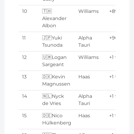
10
🇹🇭
Williams
+89.774s
Alexander
Albon
11
🇯🇵Yuki
Alpha
+90.870s
Tsunoda
Tauri
12
🇺🇲Logan
Williams
+1 tour
Sargeant
13
🇩🇰Kevin
Haas
+1 tour
Magnussen
14
🇳🇱Nyck
Alpha
+1 tour
de Vries
Tauri
15
🇩🇪Nico
Haas
+1 tour
Hülkenberg