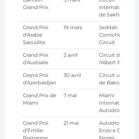
Grand Prix
international
de Sakhir
Grand Prix
19 mars
Jeddah
d’Arabie
Corniche
Saoudite
Circuit
Grand Prix
2 avril
Circuit de
d’Australie
l’Albert Park
Grand Prix
30 avril
Circuit urbain
d’Azerbaïdjan
de Bakou
Grand Prix de
7 mai
Miami
Miami
International
Autodrome
Grand Prix
21 mai
Autodromo
d’Émilie-
Enzo e Dino
Romagne
Ferrari