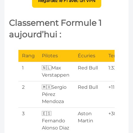
Regardez le F1 avec un VPN
Classement Formule 1
aujourd’hui :
Rang
Pilotes
Écuries
Temps
1
🇳🇱Max
Red Bull
1:33:56.736
Verstappen
2
🇲🇽Sergio
Red Bull
+11.987s
Pérez
Mendoza
3
🇪🇸
Aston
+38.637s
Fernando
Martin
Alonso Diaz