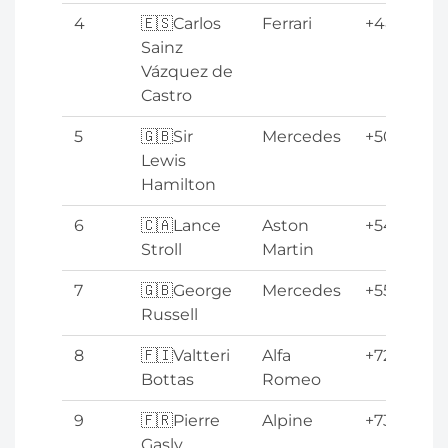
4
🇪🇸Carlos
Ferrari
+48.052s
Sainz
Vázquez de
Castro
5
🇬🇧Sir
Mercedes
+50.977s
Lewis
Hamilton
6
🇨🇦Lance
Aston
+54.502s
Stroll
Martin
7
🇬🇧George
Mercedes
+55.873s
Russell
8
🇫🇮Valtteri
Alfa
+72.647s
Bottas
Romeo
9
🇫🇷Pierre
Alpine
+73.753s
Gasly