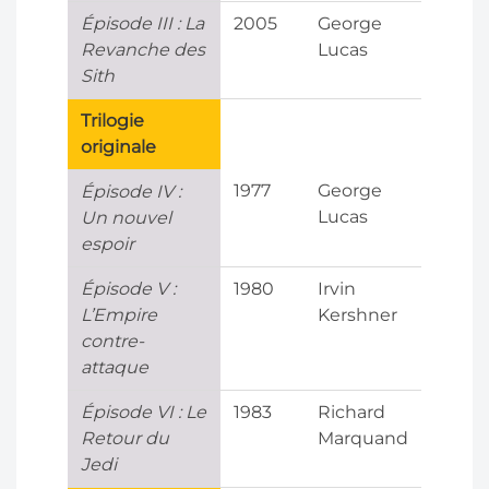
Épisode III : La
2005
George
Revanche des
Lucas
Sith
Trilogie
originale
1977
George
Épisode IV :
Lucas
Un nouvel
espoir
Épisode V :
1980
Irvin
L’Empire
Kershner
contre-
attaque
Épisode VI : Le
1983
Richard
Retour du
Marquand
Jedi