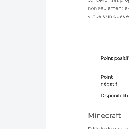
concevoir ses pr
non seulement exp
virtuels uniques e
Point positif
Point
négatif
Disponibilit
Minecraft
Difficile de passe