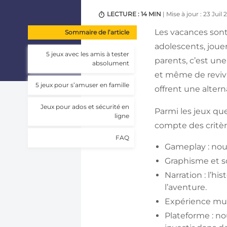
LECTURE : 14 MIN
| Mise à jour : 23 Juil
Les vacances sont
Sommaire de l’article
adolescents, joue
5 jeux avec les amis à tester
parents, c’est un
absolument
et même de revivr
5 jeux pour s’amuser en famille
offrent une altern
Jeux pour ados et sécurité en
Parmi les jeux qu
ligne
compte des critèr
FAQ
Gameplay : nous
Graphisme et s
Narration : l’hi
l’aventure.
Expérience mult
Plateforme : no