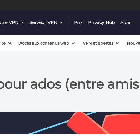
notre VPN
dropdown
Serveur VPN
dropdown
Prix
Privacy Hub
Aide
menu
menu
button
button
ité
Accès aux contenus web
VPN et libertés
Nouve
pour ados (entre amis 