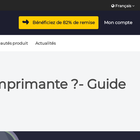
Français
Bénéficiez de 82% de remise
Mon compte
autés produit
Actualités
imprimante ?- Guide