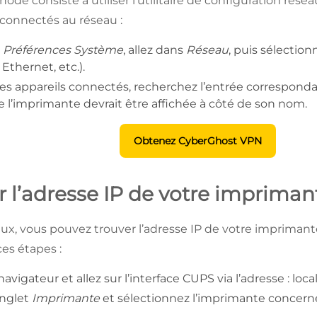
e consiste à utiliser l’utilitaire de configuration résea
 connectés au réseau :
s
Préférences Système
, allez dans
Réseau
, puis sélectio
, Ethernet, etc.).
 des appareils connectés, recherchez l’entrée correspond
e l’imprimante devrait être affichée à côté de son nom.
Obtenez CyberGhost VPN
 l’adresse IP de votre impriman
inux, vous pouvez trouver l’adresse IP de votre imprimant
es étapes :
avigateur et allez sur l’interface CUPS via l’adresse : loca
onglet
Imprimante
et sélectionnez l’imprimante concerné