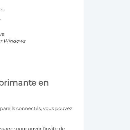
te
.
.
sur Windows
mprimante en
appareils connectés, vous pouvez
marrer
pour ouvrir l’invite de