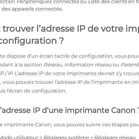
section
Périphériques connectés
ou
Liste des clients
en f
ls des appareils connectés.
rouver l’adresse IP de votre im
onfiguration ?
te dispose d’un écran tactile de configuration, vous po
édant à la section
Réseau, Information réseau
ou
Paramè
P / IP
. L’adresse IP de votre imprimante devrait s’y trouv
le, vous pouvez trouver l’adresse IP de l’imprimante en 
s l’écran de configuration.
l’adresse IP d’une imprimante Canon 
une imprimante Canon, vous pouvez suivre ces étapes pour
Mode utilisateur > Réglages système > Réglages réseau.