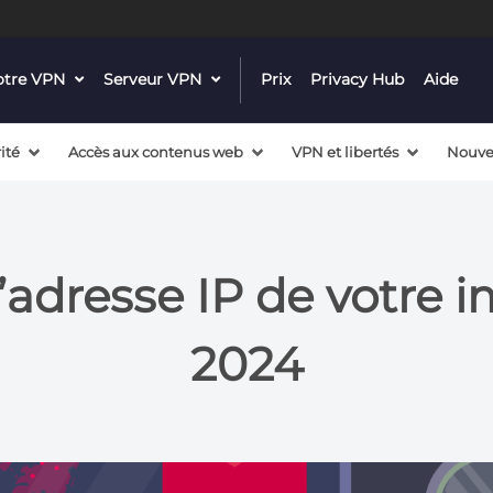
notre VPN
dropdown
Serveur VPN
dropdown
Prix
Privacy Hub
Aide
menu
menu
button
button
ité
Accès aux contenus web
VPN et libertés
Nouve
adresse IP de votre 
2024