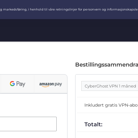
Bestillingssammendr
CyberGhost VPN 1 måned
Inkludert gratis VPN-ab
Totalt: