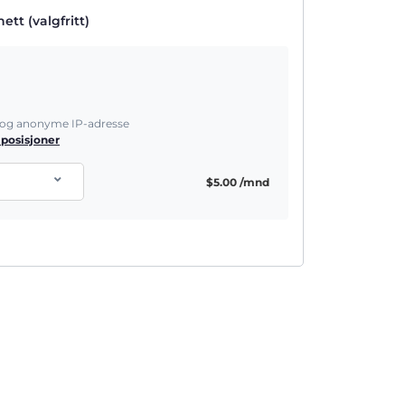
tt (valgfritt)
e og anonyme IP-adresse
 posisjoner
$
5.00
/mnd