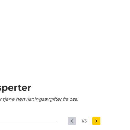
sperter
tjene henvisningsavgifter fra oss.
1/3