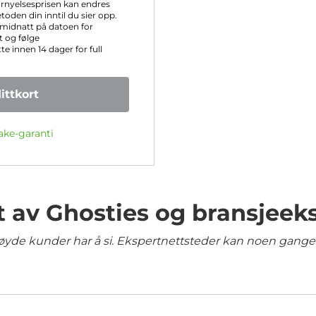
rnyelsesprisen kan endres
oden din inntil du sier opp.
midnatt på datoen for
t og følge
e innen 14 dager for full
ttkort
ake-garanti
t av Ghosties og bransjeek
yde kunder har å si. Ekspertnettsteder kan noen ganger 