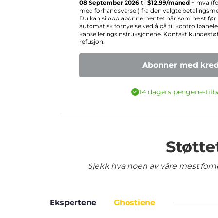
08 September 2026
til
$
12.99
/måned
+ mva (fo
med forhåndsvarsel) fra den valgte betalingsmet
Du kan si opp abonnementet når som helst før 
automatisk fornyelse ved å gå til kontrollpanele
kanselleringsinstruksjonene. Kontakt kundestøtt
refusjon.
Abonner med kredi
14 dagers pengene-tilb
Støtte
Sjekk hva noen av våre mest fornø
Ekspertene
Ghostiene