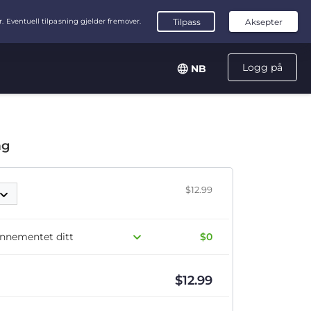
Logg på
NB
ag
$12.99
onnementet ditt
$0
$
12.99