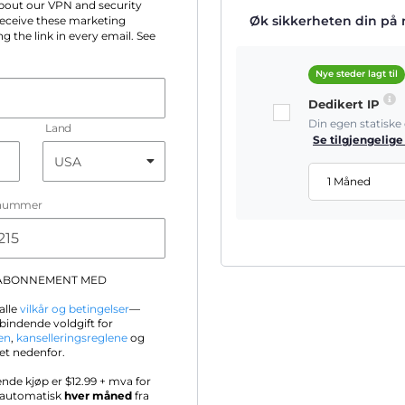
 about our VPN and security
Øk sikkerheten din på ne
 receive these marketing
g the link in every email. See
Nye steder lagt til
Dedikert IP
Din egen statisk
Land
Se tilgjengelige
1 Måned
nummer
-ABONNEMENT MED
alle
vilkår og betingelser
—
bindende voldgift for
en
,
kanselleringsreglene
og
et nedenfor.
ende kjøp er $
12.99
+ mva for
s automatisk
hver måned
fra