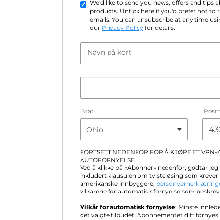
We'd like to send you news, offers and tips
products. Untick here if you'd prefer not to
emails. You can unsubscribe at any time usin
our
Privacy Policy
for details.
Navn på kort
Stat
Post
FORTSETT NEDENFOR FOR Å KJØPE ET VPN
AUTOFORNYELSE.
Ved å klikke på «Abonner» nedenfor, godtar jeg 
inkludert klausulen om tvisteløsing som krever 
amerikanske innbyggere;
personvernerklæring
vilkårene for automatisk fornyelse som beskrev
Vilkår for automatisk fornyelse
: Minste innled
det valgte tilbudet. Abonnementet ditt fornye