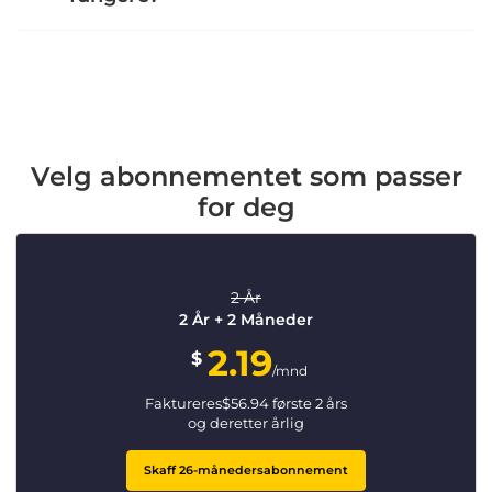
Velg abonnementet som passer
for deg
2 År
2 År + 2 Måneder
2.19
$
/mnd
Faktureres
$
56.94
første 2 års
og deretter årlig
Skaff 26-månedersabonnement