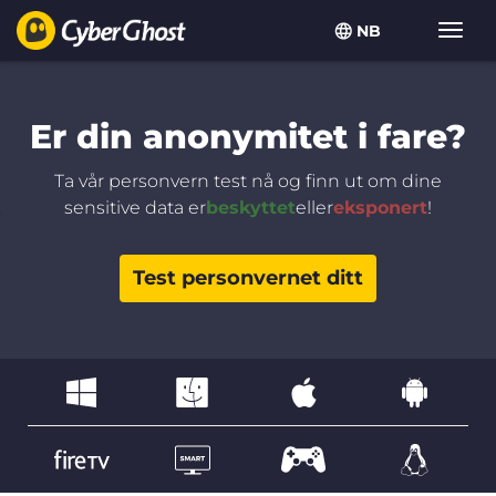
NB
Vis/sk
navig
Er din anonymitet i fare?
Ta vår personvern test nå og finn ut om dine
sensitive data er
beskyttet
eller
eksponert
!
Test personvernet ditt