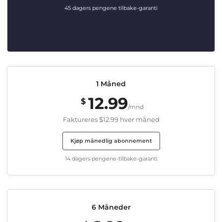
45 dagers pengene tilbake-garanti
1 Måned
12.99
$
/mnd
Faktureres
$12.99
hver måned
Kjøp månedlig abonnement
14 dagers pengene-tilbake-garanti
6 Måneder