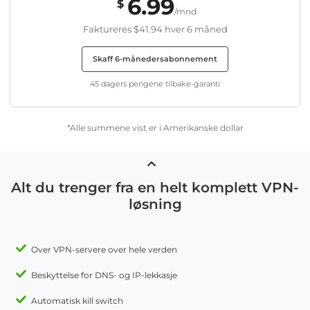
6.99
$
/mnd
Faktureres
$41.94
hver 6 måned
Skaff 6-månedersabonnement
45 dagers pengene tilbake-garanti
*Alle summene vist er i Amerikanske dollar
Alt du trenger fra en helt komplett VPN-
løsning
Over VPN-servere over hele verden
Beskyttelse for DNS- og IP-lekkasje
Automatisk kill switch