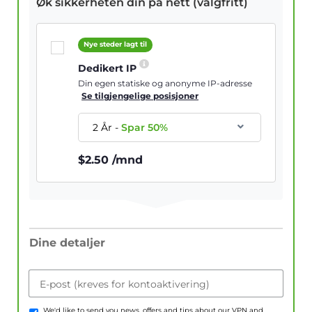
Øk sikkerheten din på nett (valgfritt)
Nye steder lagt til
Dedikert IP
Din egen statiske og anonyme IP-adresse
Se tilgjengelige posisjoner
2 År
-
Spar
50
%
$
2.50
/mnd
Dine detaljer
E-post (kreves for kontoaktivering)
We'd like to send you news, offers and tips about our VPN and