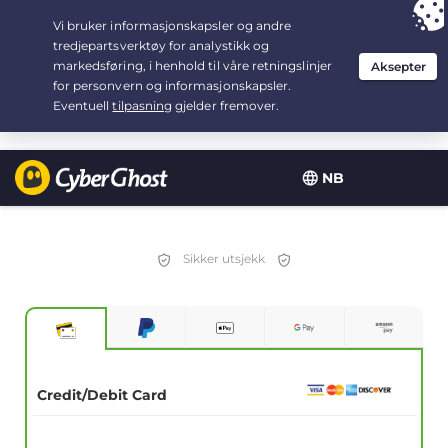
Your choice:
The Best Deal
for 2.1666666666667-years at $
2.19
/month
NB
Sikker utsjekk
Credit/Debit Card