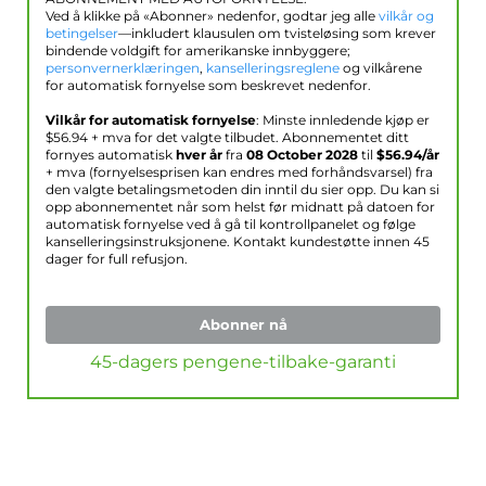
Ved å klikke på «Abonner» nedenfor, godtar jeg alle
vilkår og
betingelser
—inkludert klausulen om tvisteløsing som krever
bindende voldgift for amerikanske innbyggere;
personvernerklæringen
,
kanselleringsreglene
og vilkårene
for automatisk fornyelse som beskrevet nedenfor.
Vilkår for automatisk fornyelse
: Minste innledende kjøp er
$
56.94
+ mva for det valgte tilbudet. Abonnementet ditt
fornyes automatisk
hver år
fra
08 October 2028
til
$
56.94
/år
+ mva (fornyelsesprisen kan endres med forhåndsvarsel) fra
den valgte betalingsmetoden din inntil du sier opp. Du kan si
opp abonnementet når som helst før midnatt på datoen for
automatisk fornyelse ved å gå til kontrollpanelet og følge
kanselleringsinstruksjonene. Kontakt kundestøtte innen 45
dager for full refusjon.
Abonner nå
45-dagers pengene-tilbake-garanti