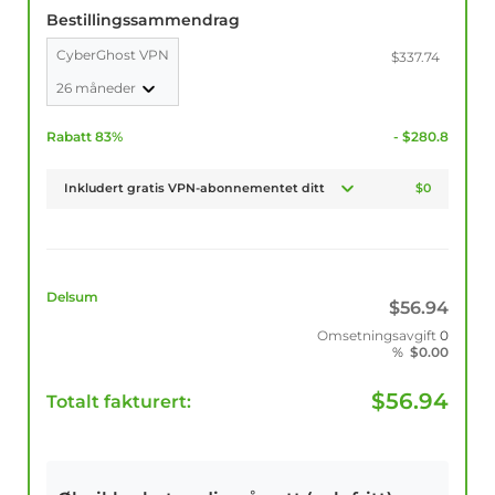
Bestillingssammendrag
CyberGhost VPN
$337.74
26 måneder
Rabatt 83%
- $280.8
Inkludert gratis VPN-abonnementet ditt
$0
Delsum
$
56.94
Omsetningsavgift
0
%
$
0.00
$
56.94
Totalt fakturert: