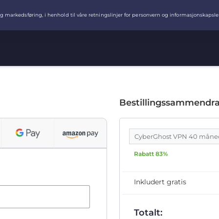
Bestillingssammendr
CyberGhost VPN 40 måne
Rabatt 83%
Inkludert gratis
Totalt: