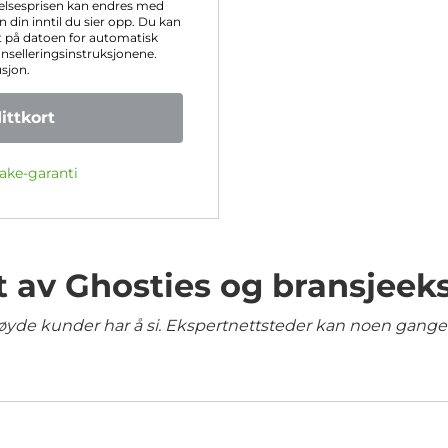
elsesprisen kan endres med
 din inntil du sier opp. Du kan
 på datoen for automatisk
anselleringsinstruksjonene.
usjon.
ttkort
ake-garanti
t av Ghosties og bransjeek
yde kunder har å si. Ekspertnettsteder kan noen ganger 