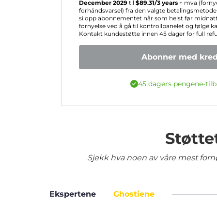
December 2029
til
$
89.31
/3 years
+ mva (forny
forhåndsvarsel) fra den valgte betalingsmetoden
si opp abonnementet når som helst før midnatt
fornyelse ved å gå til kontrollpanelet og følge k
Kontakt kundestøtte innen 45 dager for full ref
Abonner med kredi
45 dagers pengene-tilb
Støtte
Sjekk hva noen av våre mest fornø
Ekspertene
Ghostiene