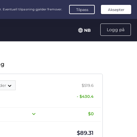
Logg på
NB
ag
der
$519.6
- $430.4
$0
$
89.31