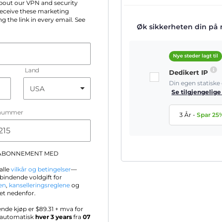
 about our VPN and security
 receive these marketing
g the link in every email. See
Øk sikkerheten din på ne
Nye steder lagt til
Land
Dedikert IP
Din egen statisk
Se tilgjengelige
nummer
3 År
-
Spar
25
-ABONNEMENT MED
alle
vilkår og betingelser
—
bindende voldgift for
en
,
kanselleringsreglene
og
et nedenfor.
ende kjøp er $
89.31
+ mva for
s automatisk
hver 3 years
fra
07