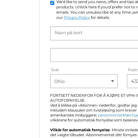
We'd like to send you news, offers and tips
products. Untick here if you'd prefer not to
emails. You can unsubscribe at any time usin
our
Privacy Policy
for details.
Navn på kort
Stat
Post
FORTSETT NEDENFOR FOR Å KJØPE ET VPN
AUTOFORNYELSE.
Ved å klikke på «Abonner» nedenfor, godtar jeg 
inkludert klausulen om tvisteløsing som krever 
amerikanske innbyggere;
personvernerklæring
vilkårene for automatisk fornyelse som beskrev
Vilkår for automatisk fornyelse
: Minste innled
det valgte tilbudet. Abonnementet ditt fornye