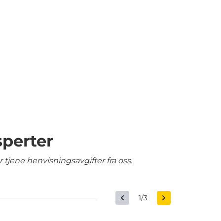
sperter
tjene henvisningsavgifter fra oss.
1/3