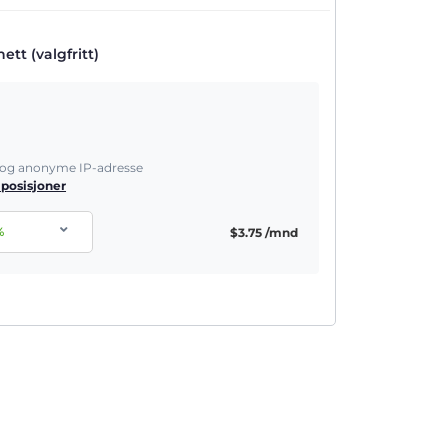
tt (valgfritt)
e og anonyme IP-adresse
 posisjoner
%
$
3.75
/mnd