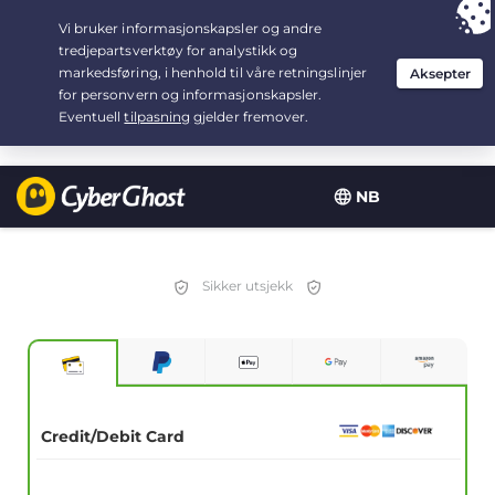
Your choice:
The Best Deal
for 3.3333333333333-years at $
2.23
/month
NB
Sikker utsjekk
Credit/Debit Card