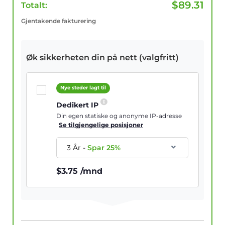
$
89.31
Totalt:
Gjentakende fakturering
Øk sikkerheten din på nett (valgfritt)
Nye steder lagt til
Dedikert IP
Din egen statiske og anonyme IP-adresse
Se tilgjengelige posisjoner
3 År
-
Spar
25
%
$
3.75
/mnd