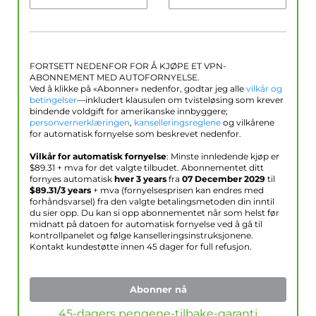
FORTSETT NEDENFOR FOR Å KJØPE ET VPN-
ABONNEMENT MED AUTOFORNYELSE.
Ved å klikke på «Abonner» nedenfor, godtar jeg alle
vilkår og
betingelser
—inkludert klausulen om tvisteløsing som krever
bindende voldgift for amerikanske innbyggere;
personvernerklæringen
,
kanselleringsreglene
og vilkårene
for automatisk fornyelse som beskrevet nedenfor.
Vilkår for automatisk fornyelse
: Minste innledende kjøp er
$
89.31
+ mva for det valgte tilbudet. Abonnementet ditt
fornyes automatisk
hver 3 years
fra
07 December 2029
til
$
89.31
/3 years
+ mva (fornyelsesprisen kan endres med
forhåndsvarsel) fra den valgte betalingsmetoden din inntil
du sier opp. Du kan si opp abonnementet når som helst før
midnatt på datoen for automatisk fornyelse ved å gå til
kontrollpanelet og følge kanselleringsinstruksjonene.
Kontakt kundestøtte innen 45 dager for full refusjon.
Abonner nå
45-dagers pengene-tilbake-garanti