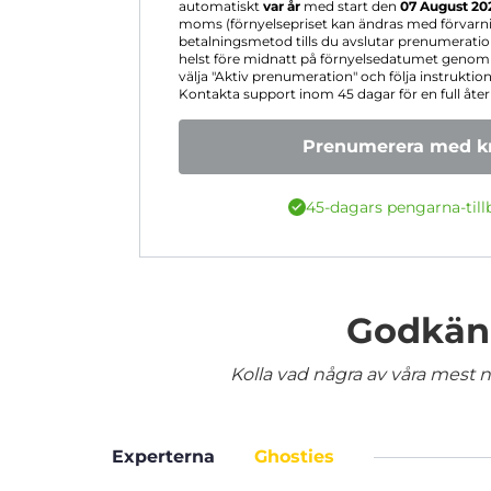
automatiskt
var år
med start den
07 August 20
moms (förnyelsepriset kan ändras med förvarning
betalningsmetod tills du avslutar prenumerati
helst före midnatt på förnyelsedatumet genom a
välja "Aktiv prenumeration" och följa instruktione
Kontakta support inom 45 dagar för en full åter
Prenumerera med kr
45-dagars pengarna-till
Godkänd
Kolla vad några av våra mest nö
Experterna
Ghosties