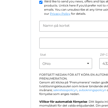
We'd like to send you news, offers and tips
products. Untick here if you'd prefer not to
emails. You can unsubscribe at any time usin
our
Privacy Policy
for details.
Namn på kortet
Stat
ZIP 
FORTSÄTT NEDAN FÖR ATT KÖPA EN AUTOM
PRENUMERATION.
Genom att klicka på "Prenumerera" nedan god
tvistlösningsklausulen som kräver bindande sk
invånare;
sekretesspolicyn
,
avbokningspolicyn
o
förnyelse som anges nedan.
Villkor för automatisk förnyelse
: Ditt lägsta in
moms/skatt för det valda erbjudandet. Din pre