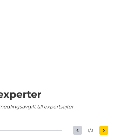
experter
edlingsavgift till expertsajter.
1/3