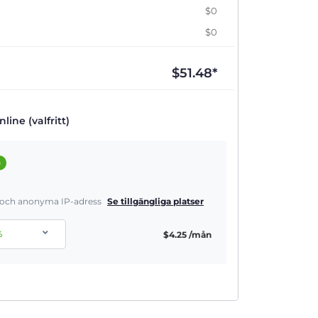
$0
$0
$
51.48
*
line (valfritt)
a
a och anonyma IP-adress
Se tillgängliga platser
%
$
4.25
/mån