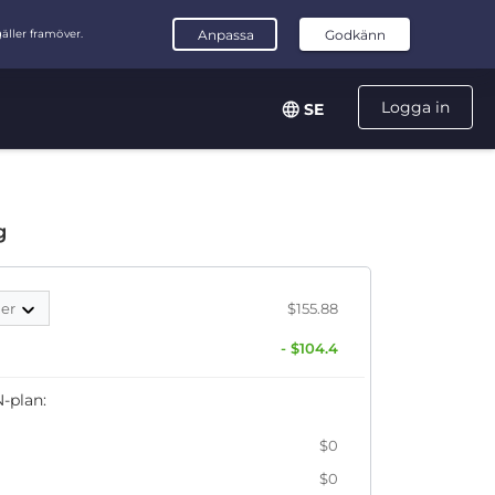
Logga in
SE
g
der
$155.88
- $104.4
-plan:
$0
$0