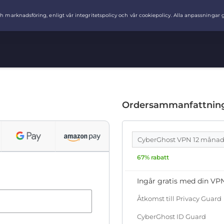
Ordersammanfattnin
CyberGhost VPN 12 måna
67% rabatt
Ingår gratis med din VPN
Åtkomst till Privacy Guard
CyberGhost ID Guard