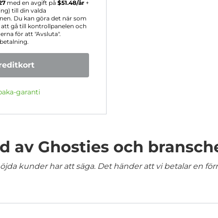
27
med en avgift på
$
51.48
/år
+
) till din valda
onen. Du kan göra det när som
tt gå till kontrollpanelen och
rna för att "Avsluta".
betalning.
editkort
baka-garanti
 av Ghosties och bransch
jda kunder har att säga. Det händer att vi betalar en förm