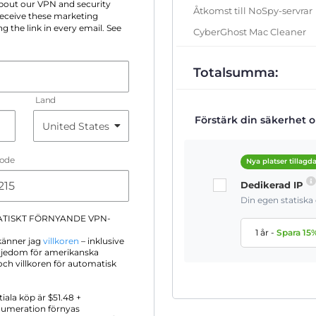
 about our VPN and security
Åtkomst till NoSpy-servrar
 receive these marketing
g the link in every email. See
CyberGhost Mac Cleaner
Totalsumma:
Land
Förstärk din säkerhet on
Code
Nya platser tillagd
Dedikerad IP
Din egen statisk
ATISKT FÖRNYANDE VPN-
1 år
-
Spara
15
känner jag
villkoren
– inklusive
iljedom för amerikanska
ch villkoren för automatisk
itiala köp är $
51.48
+
numeration förnyas