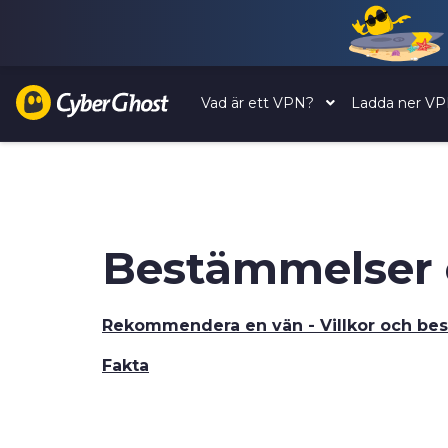
Vad är ett VPN?
Ladda ner V
Bestämmelser o
Rekommendera en vän - Villkor och be
Fakta