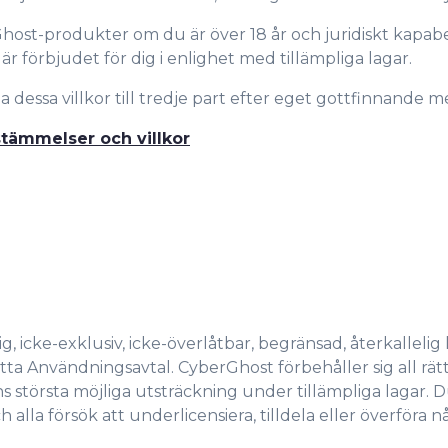
host-produkter om du är över 18 år och juridiskt kapabel
 förbjudet för dig i enlighet med tillämpliga lagar.
la dessa villkor till tredje part efter eget gottfinnande 
tämmelser och villkor
g, icke-exklusiv, icke-överlåtbar, begränsad, återkallel
 Användningsavtal. CyberGhost förbehåller sig all rätt, t
 största möjliga utsträckning under tillämpliga lagar. Du 
ch alla försök att underlicensiera, tilldela eller överföra