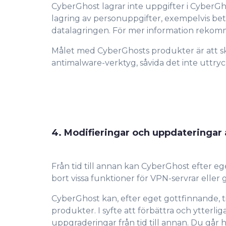
CyberGhost lagrar inte uppgifter i CyberGho
lagring av personuppgifter, exempelvis be
datalagringen. För mer information rekomme
Målet med CyberGhosts produkter är att sky
antimalware-verktyg, såvida det inte uttry
4. Modifieringar och uppdateringar
Från tid till annan kan CyberGhost efter e
bort vissa funktioner för VPN-servrar elle
CyberGhost kan, efter eget gottfinnande, 
produkter. I syfte att förbättra och ytter
uppgraderingar från tid till annan. Du gå