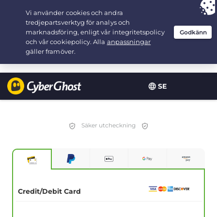
Your choice:
The Best Deal
for 3.3333333333333-years at $
2.23
/month
SE
Säker utcheckning
Credit/Debit Card