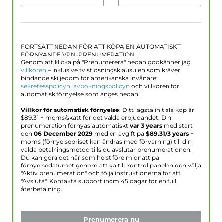
FORTSÄTT NEDAN FÖR ATT KÖPA EN AUTOMATISKT
FÖRNYANDE VPN-PRENUMERATION.
Genom att klicka på "Prenumerera" nedan godkänner jag
villkoren
– inklusive tvistlösningsklausulen som kräver
bindande skiljedom för amerikanska invånare;
sekretesspolicyn
,
avbokningspolicyn
och villkoren för
automatisk förnyelse som anges nedan.
Villkor för automatisk förnyelse
: Ditt lägsta initiala köp är
$
89.31
+ moms/skatt för det valda erbjudandet. Din
prenumeration förnyas automatiskt
var 3 years
med start
den
06 December 2029
med en avgift på
$
89.31
/3 years
+
moms (förnyelsepriset kan ändras med förvarning) till din
valda betalningsmetod tills du avslutar prenumerationen.
Du kan göra det när som helst före midnatt på
förnyelsedatumet genom att gå till kontrollpanelen och välja
"Aktiv prenumeration" och följa instruktionerna för att
"Avsluta". Kontakta support inom 45 dagar för en full
återbetalning.
Prenumerera nu