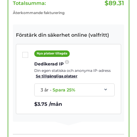
$
89.31
Totalsumma:
Återkommande fakturering
Förstärk din säkerhet online (valfritt)
Nya platser tillagda
Dedikerad IP
Din egen statiska och anonyma IP-adress
Se tillgängliga platser
3 år
-
Spara
25
%
$
3.75
/mån