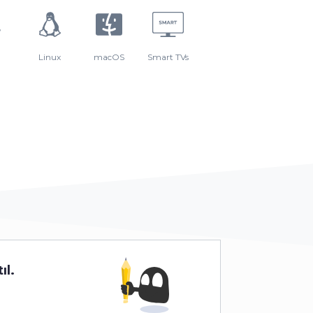
Linux
macOS
Smart TVs
ıl.