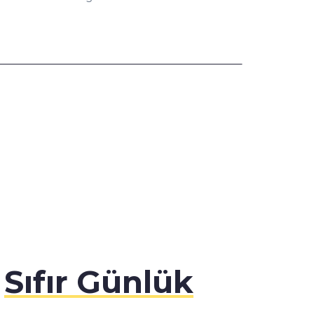
z
Sıfır Günlük