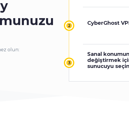
ay
umunuzu
CyberGhost VPN
ez olun:
Sanal konumu
değiştirmek içi
sunucuyu seçin