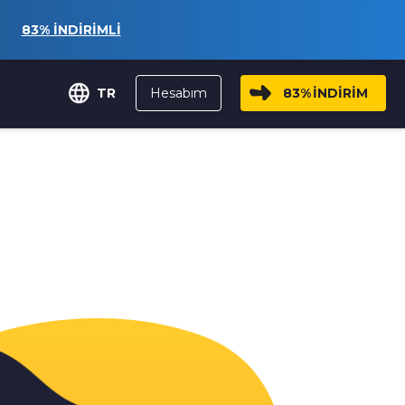
83%
İNDİRİMLİ
Hesabım
83%
İNDİRİM
TR