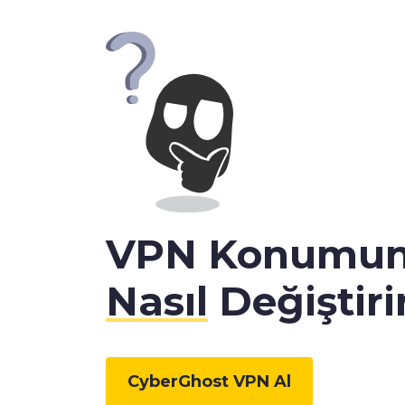
VPN Konumu
Nasıl
Değiştiri
CyberGhost VPN Al