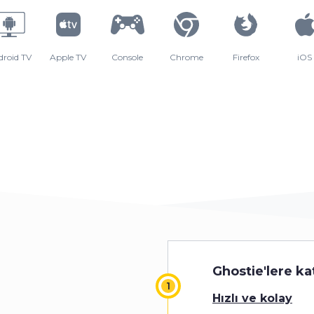
droid TV
Apple TV
Console
Chrome
Firefox
iOS
Ghostie'lere kat
Hızlı ve kolay