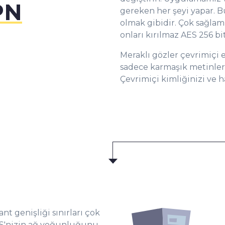
1
PN
gereken her şeyi yapar. 
olmak gibidir. Çok sağlam
2
onları kırılmaz AES 256 bit 
Meraklı gözler çevrimiçi e
sadece karmaşık metinler
3
Çevrimiçi kimliğinizi ve ha
4
5
6
nt genişliği sınırları çok
İSS'nizin ağ yoğunluğunu