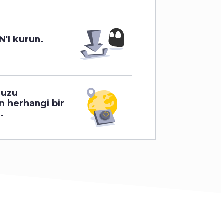
'i kurun.
nuzu
n herhangi bir
.