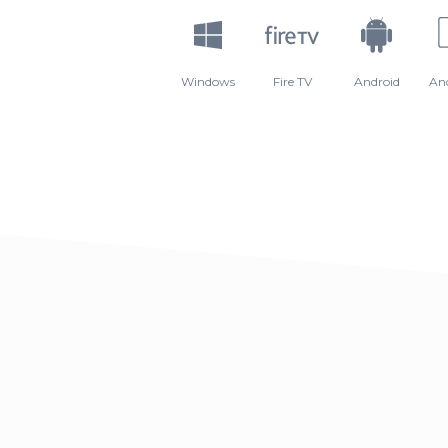
Windows
Fire TV
Android
An