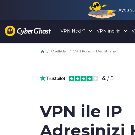
Ayda s
VPN Nedir?
VPN İndirin
V
Özellikler
VPN Konum Değiştirme
4
/ 5
VPN ile IP
Adresinizi 