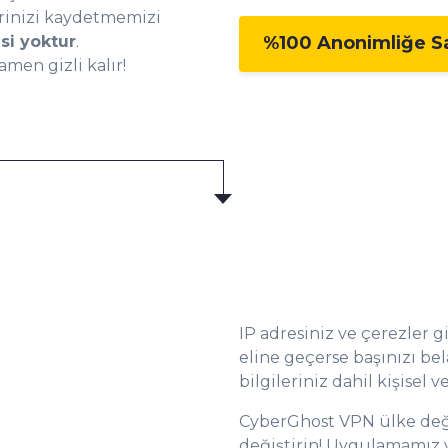
erinizi kaydetmemizi
%100 Anonimliğe S
si yoktur
.
men gizli kalır!
IP adresiniz ve çerezler gi
eline geçerse başınızı bela
0
bilgileriniz dahil kişisel ve
CyberGhost VPN ülke değ
değiştirin! Uygulamamız 