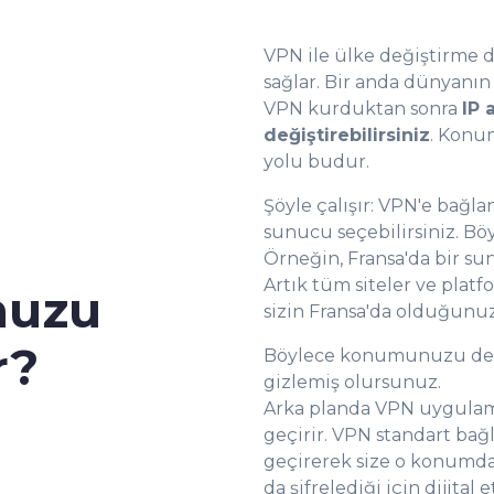
VPN ile ülke değiştirme d
sağlar. Bir anda dünyanın 
VPN kurduktan sonra
IP 
değiştirebilirsiniz
. Konu
yolu budur.
Şöyle çalışır: VPN'e bağla
sunucu seçebilirsiniz. Böy
Örneğin, Fransa'da bir sun
Artık tüm siteler ve platf
nuzu
sizin Fransa'da olduğunu
r?
Böylece konumunuzu değiş
gizlemiş olursunuz.
Arka planda VPN uygulamas
geçirir. VPN standart bağ
geçirerek size o konumdan 
da şifrelediği için dijital