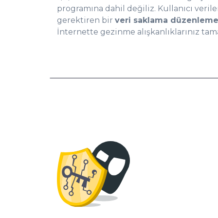
1
programına dahil değiliz. Kullanıcı veril
gerektiren bir
veri saklama düzenleme
İnternette gezinme alışkanlıklarınız tama
2
3
4
5
6