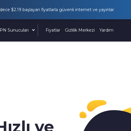
adece
$2.19
başlayan fiyatlarla güvenli internet ve yayınlar
PN Sunucuları
Fiyatlar
Gizlilik Merkezi
Yardım
Hızlı ve