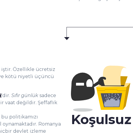
iştir. Özellikle ücretsiz
r ve kötü niyetli üçüncü
N
'dir.
Sıfır günlük
sadece
r vaat değildir. Şeffaflık
Koşulsu
bu politikamızı
rol oynamaktadır. Romanya
 hiçbir devlet izleme