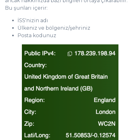
ancak hakkınızda bazı bilgileri ortaya çıkarabilir.
Bu şunları içerir:
İSS'nizin adı
Ülkeniz ve bölgeniz/şehriniz
Posta kodunuz