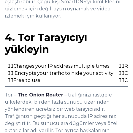
eşleştirebilir. Çoğu kişi SmartDNS'yi kimliklerini
gizlemek için değil, oyun oynamak ve video
izlemek için kullanıyor.
4. Tor Tarayıcıyı
yükleyin
👍🏻Changes your IP address multiple times
👎🏻Re
👍🏻 Encrypts your traffic to hide your activity
👎🏻On
👍🏻Free to use
👎🏻Ca
Tor –
The Onion Router
– trafiğinizi rastgele
ülkelerdeki birden fazla sunucu üzerinden
yönlendiren ücretsiz bir web tarayıcısıdır.
Trafiğinizin geçtiği her sunucuda IP adresiniz
değiştirilir. Bu sunuculara düğümler veya özel
aktarıcılar adı verilir. Tor ayrıca başkalarının