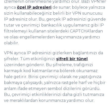
izlemenin önlenmesine yardımcı olur. Bazı VPN'ler
ayrıca
özel IP adresleri
de sunar; böylece yalnızca
sizin kullanabileceğiniz belirli bir VPN sunucusu
IP adresiniz olur. Bu, gerçek IP adresinizi güvende
tutar ve çevrimiçi bankacılık uygulamanız gibi IP
filtrelemeyi kullanan sitelerdeki CAPTCHA'lardan
ve olası engellemelerden kaçınmanıza yardımcı
olabilir.
VPN ayrıca IP adresinizi gizlerken bağlantınızı da
şifreler. Tüm etkinliğinizi
şifreli bir tünel
üzerinden gönderir. Bu şifreleme, trafiğinizi
karmaşık kod katmanlarına bölerek okunamaz
hale getirir. Birisi çevrimiçi olarak ne yaptığınıza
bakmaya çalışsaydı, yalnızca rastgele harf ve hiçbir
anlam ifade etmeyen sembol dizilerini görürdü.
Bu, çevrimiçi etkinliklerinizi daha gizli tutmanıza
ve meraklılardan korunmanıza yardımcı olur.