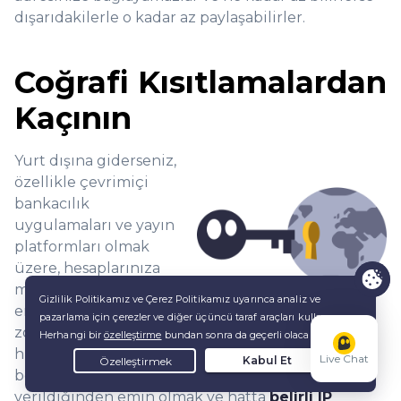
dışarıdakilerle o kadar az paylaşabilirler.
Coğrafi Kısıtlamalardan
Kaçının
Yurt dışına giderseniz,
özellikle çevrimiçi
bankacılık
uygulamaları ve yayın
platformları olmak
üzere, hesaplarınıza
memleketinizden
erişmekte
zorlanabilirsiniz. Bu
hizmetler, sizinle
Live Chat
belirli içerik türlerini paylaşmalarına izin
verildiğinden emin olmak ve hatta
belirli IP