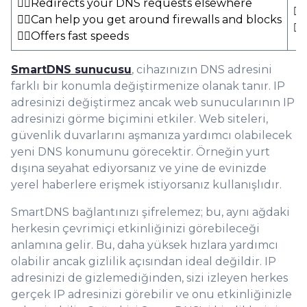
👍🏻Redirects your DNS requests elsewhere
👎
👍🏻Can help you get around firewalls and blocks
👎
👍🏻Offers fast speeds
SmartDNS sunucusu
, cihazınızın DNS adresini
farklı bir konumla değiştirmenize olanak tanır. IP
adresinizi değiştirmez ancak web sunucularının IP
adresinizi görme biçimini etkiler. Web siteleri,
güvenlik duvarlarını aşmanıza yardımcı olabilecek
yeni DNS konumunu görecektir. Örneğin yurt
dışına seyahat ediyorsanız ve yine de evinizde
yerel haberlere erişmek istiyorsanız kullanışlıdır.
SmartDNS bağlantınızı şifrelemez; bu, aynı ağdaki
herkesin çevrimiçi etkinliğinizi görebileceği
anlamına gelir. Bu, daha yüksek hızlara yardımcı
olabilir ancak gizlilik açısından ideal değildir. IP
adresinizi de gizlemediğinden, sizi izleyen herkes
gerçek IP adresinizi görebilir ve onu etkinliğinizle