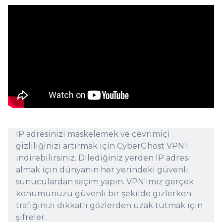
IP adresinizi maskelemek ve çevrimiçi
gizliliğinizi artırmak için CyberGhost VPN'i
indirebilirsiniz. Dilediğiniz yerden IP adresi
almak için dünyanın her yerindeki güvenli
sunuculardan seçim yapın. VPN'imiz gerçek
konumunuzu güvenli bir şekilde gizlerken
trafiğinizi dikkatli gözlerden uzak tutmak için
şifreler.