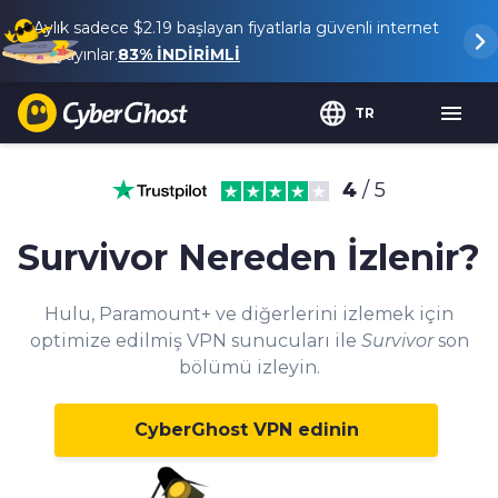
Aylık sadece
$2.19
başlayan fiyatlarla güvenli internet
ve yayınlar.
83%
İNDİRİMLİ
TR
4
/ 5
Survivor Nereden İzlenir?
Hulu, Paramount+ ve diğerlerini izlemek için
optimize edilmiş VPN sunucuları ile
Survivor
son
bölümü izleyin.
CyberGhost VPN edinin