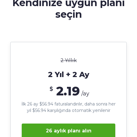
Kendinize uygun
planı
seçin
2 Yıllık
2 Yıl + 2 Ay
2.19
$
/ay
İlk 26 ay $56.94 faturalandırılır, daha sonra her
yıl $56.94 karşılığında otomatik yenilenir
26 aylık planı alın