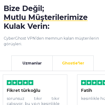
Bize Değil;
Mutlu Müşterilerimize
Kulak Verin:
CyberGhost VPN’den memnun kalan müşterilerin
görüşleri.
Uzmanlar
Ghostie'ler
Fikret türkoğlu
Fatih
sorunsuz tıkır tıkır
kesinlikle hı
çalışıyor. bu v.p.n kesinlikle