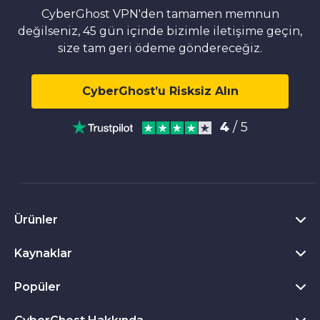
CyberGhost VPN'den tamamen memnun
değilseniz, 45 gün içinde bizimle iletişime geçin,
size tam geri ödeme göndereceğiz.
CyberGhost’u Risksiz Alın
4
/ 5
Ürünler
Kaynaklar
Windows için VPN
Chrome VPN eklentisi
Popüler
VPN Nedir?
Mac için VPN
Gizlilik Merkezi