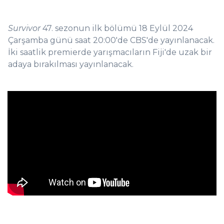
Survivor
47. sezonun ilk bölümü 18 Eylül 2024
Çarşamba günü saat 20:00'de CBS'de yayınlanacak.
İki saatlik premierde yarışmacıların Fiji'de uzak bir
adaya bırakılması yayınlanacak.