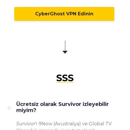
CyberGhost VPN Edinin
SSS
Ücretsiz olarak Survivor izleyebilir
miyim?
Survivor
'ı 9Now (Avustralya) ve Global TV