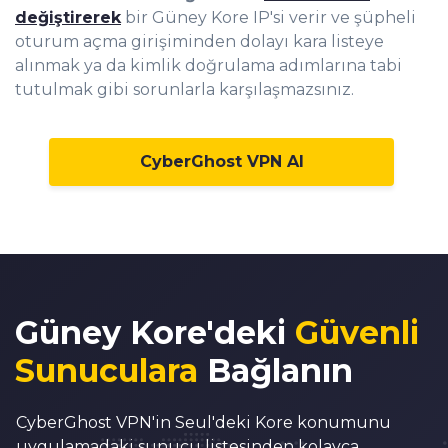
değiştirerek
bir Güney Kore IP'si verir ve şüpheli
oturum açma girişiminden dolayı kara listeye
alınmak ya da kimlik doğrulama adımlarına tabi
tutulmak gibi sorunlarla karşılaşmazsınız.
CyberGhost VPN Al
Güney Kore'deki
Güvenli
Sunuculara
Bağlanın
CyberGhost VPN'in Seul'deki Kore konumunu
uygulamadaki sunucu listesinden kolayca