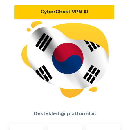
CyberGhost VPN Al
Desteklediği platformlar: