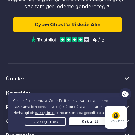
size tam geri ödeme göndereceğiz.
CyberGhost’u Risksiz Alın
4
/ 5
Ürünler
Kaynaklar
Windows için VPN
Chrome VPN eklentisi
Popüler
VPN Nedir?
Mac için VPN
Gizlilik Merkezi
CyberGhost Hakkında
Live Chat
Tüm değerlendirmeleri gör
Android için VPN
Gizlilik Araçları
VPN Ücretsiz Deneme