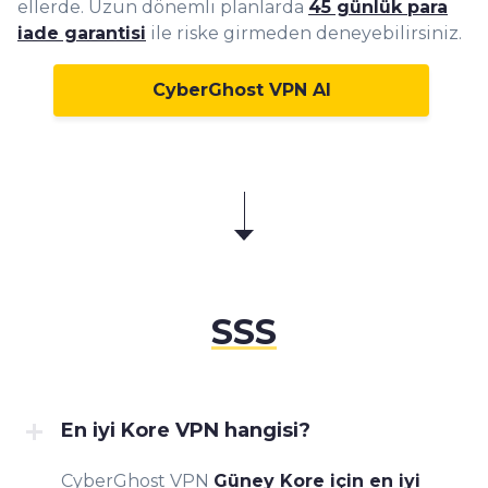
ellerde. Uzun dönemli planlarda
45 günlük para
iade garantisi
ile riske girmeden deneyebilirsiniz.
CyberGhost VPN Al
SSS
En iyi Kore VPN hangisi?
CyberGhost VPN
Güney Kore için en iyi