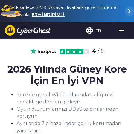
Aylık sadece
$2.19
başlayan fiyatlarla güvenli internet
ve yayınlar.
83%
İNDİRİMLİ
TR
4
/ 5
2026 Yılında Güney Kore
İçin En İyi VPN
Kore'de genel Wi-Fi ağlarında trafiğinizi
meraklı gözlerden gizleyin
Oyun oturumlarınızı DDoS saldırılarından
koruyun
Aynı anda 7 cihaza kadar çoklu korumadan
yararlanın