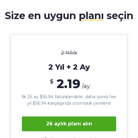
Size en uygun
planı
seçin
2 Yıllık
2 Yıl + 2 Ay
2.19
$
/ay
İlk 26 ay $56.94 faturalandırılır, daha sonra her
yıl $56.94 karşılığında otomatik yenilenir
26 aylık planı alın