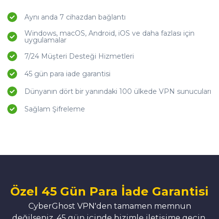
Aynı anda 7 cihazdan bağlantı
Windows, macOS, Android, iOS ve daha fazlası için
uygulamalar
7/24 Müşteri Desteği Hizmetleri
45 gün para iade garantisi
Dünyanın dört bir yanındaki 100 ülkede VPN sunucuları
Sağlam Şifreleme
Özel 45 Gün Para İade Garantisi
CyberGhost VPN'den tamamen memnun
değilseniz, 45 gün içinde bizimle iletişime geçin,