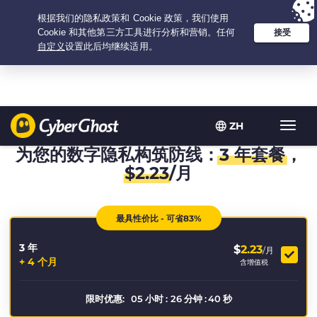
Your choice:
The Best Deal
for 3.3333333333333-years at $
2.23
/month
ZH
Toggl
navig
为您的数字隐私构筑防线：
3 年套餐
，
$
2.23
/月
最具性价比 - 可省83%
3 年
$
2.23
/月
+ 4 个月
含增值税
限时优惠:
05
小时
:
26
分钟
:
39
秒