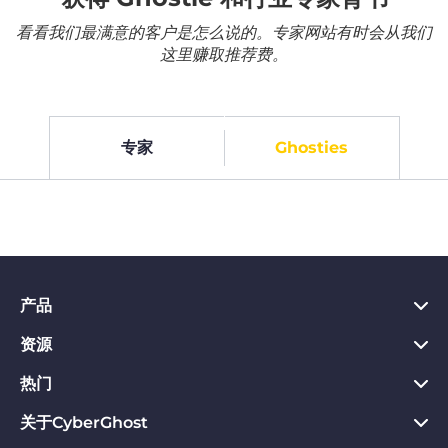
看看我们最满意的客户是怎么说的。专家网站有时会从我们
这里赚取推荐费。
专家
Ghosties
产品
资源
PC VPN应用
Chrome VPN应用
热门
VPN是什么
Mac VPN应用
Privacy Hub
关于CyberGhost
CyberGhost VPN评价