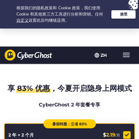
Your choice:
The Best Deal
for 2.1666666666667-years at $
2.19
/month
ZH
Toggl
navig
享
83% 优惠
，今夏开启隐身上网模式
CyberGhost 2 年套餐专享
暑假特惠：立省 83%
$
2.19
2 年 + 2 个月
/月