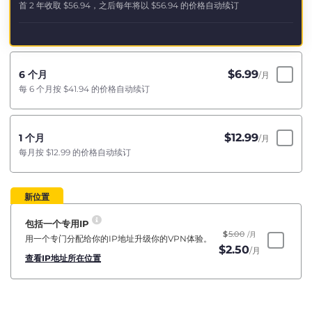
首 2 年收取
$56.94
，之后每年将以
$56.94
的价格自动续订
$
6.99
6 个月
/月
每 6 个月按
$41.94
的价格自动续订
$
12.99
1 个月
/月
每月按
$12.99
的价格自动续订
新位置
包括一个专用IP
$
5.00
/月
用一个专门分配给你的IP地址升级你的VPN体验。
$
2.50
/月
查看IP地址所在位置