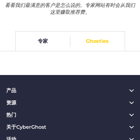
看看我们最满意的客户是怎么说的。专家网站有时会从我们
这里赚取推荐费。
专家
Ghosties
产品
资源
PC VPN应用
Chrome VPN应用
热门
VPN是什么
Mac VPN应用
Privacy Hub
关于CyberGhost
CyberGhost VPN评价
Android VPN应用
隐私保护工具
VPN免费试用
活动
关于CyberGhost