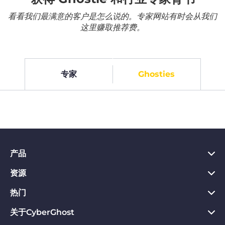
看看我们最满意的客户是怎么说的。专家网站有时会从我们
这里赚取推荐费。
专家
Ghosties
产品
资源
PC VPN应用
Chrome VPN应用
热门
VPN是什么
Mac VPN应用
Privacy Hub
关于CyberGhost
CyberGhost VPN评价