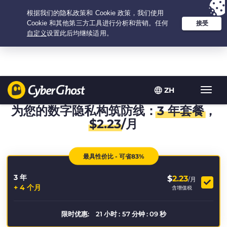
Your choice:
The Best Deal
for 3.3333333333333-years at $
2.23
/month
ZH
Toggl
navig
为您的数字隐私构筑防线：
3 年套餐
，
$
2.23
/月
最具性价比 - 可省83%
3 年
$
2.23
/月
+ 4 个月
含增值税
限时优惠:
21
小时
:
57
分钟
:
09
秒