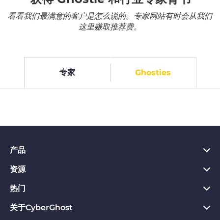
看看我们最满意的客户是怎么说的。专家网站有时会从我们
这里赚取推荐费。
专家
Ghosties
产品
资源
PC VPN应用
Chrome VPN应用
热门
VPN是什么
Mac VPN应用
Privacy Hub
关于CyberGhost
CyberGhost VPN评价