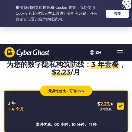
Your choice:
The Best Deal
for 3.3333333333333-years at $
2.23
/month
ZH
Toggl
navig
为您的数字隐私构筑防线：
3 年套餐
，
$
2.23
/月
最具性价比 - 可省83%
3 年
$
2.23
/月
+ 4 个月
含增值税
限时优惠:
00
小时
:
10
分钟
:
11
秒