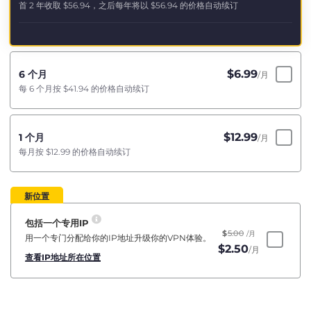
首 2 年收取
$56.94
，之后每年将以
$56.94
的价格自动续订
$
6.99
6 个月
/月
每 6 个月按
$41.94
的价格自动续订
$
12.99
1 个月
/月
每月按
$12.99
的价格自动续订
新位置
包括一个专用IP
$
5.00
/月
用一个专门分配给你的IP地址升级你的VPN体验。
$
2.50
/月
查看IP地址所在位置