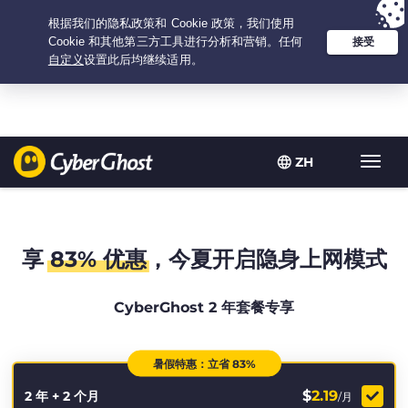
Your choice:
The Best Deal
for 2.1666666666667-years at $
2.19
/month
ZH
Toggl
navig
享
83% 优惠
，今夏开启隐身上网模式
CyberGhost 2 年套餐专享
暑假特惠：立省 83%
$
2.19
2 年 + 2 个月
/月