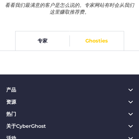
看看我们最满意的客户是怎么说的。专家网站有时会从我们
这里赚取推荐费。
专家
Ghosties
产品
资源
PC VPN应用
Chrome VPN应用
热门
VPN是什么
Mac VPN应用
Privacy Hub
关于CyberGhost
CyberGhost VPN评价
Android VPN应用
隐私保护工具
VPN免费试用
活动
关于CyberGhost