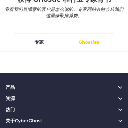
看看我们最满意的客户是怎么说的。专家网站有时会从我们
这里赚取推荐费。
专家
Ghosties
产品
资源
PC VPN应用
Chrome VPN应用
热门
VPN是什么
Mac VPN应用
Privacy Hub
关于CyberGhost
CyberGhost VPN评价