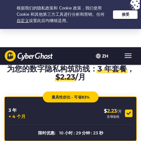
Your choice:
The Best Deal
for 3.3333333333333-years at $
2.23
/month
ZH
Toggl
navig
为您的数字隐私构筑防线：
3 年套餐
，
$
2.23
/月
最具性价比 - 可省83%
3 年
$
2.23
/月
+ 4 个月
含增值税
限时优惠:
10
小时
:
29
分钟
:
22
秒