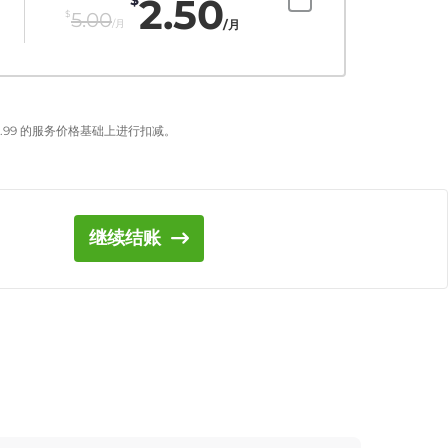
2.50
$
5.00
/月
/月
.99
的服务价格基础上进行扣减。
继续结账