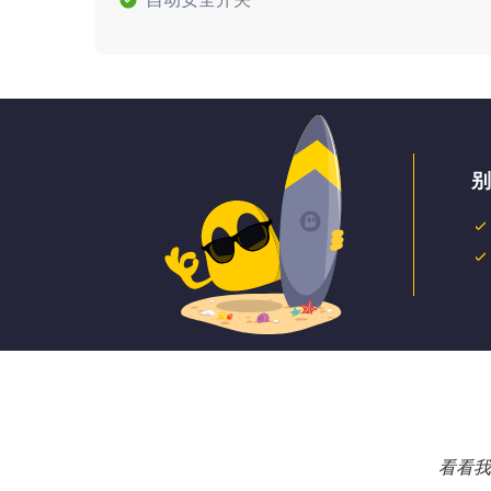
别
看看我