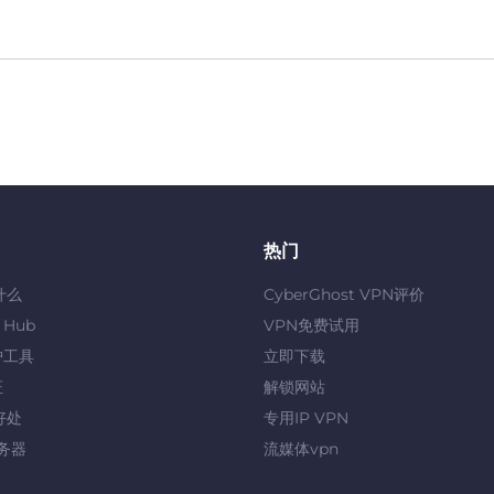
热门
什么
CyberGhost VPN评价
y Hub
VPN免费试用
护工具
立即下载
证
解锁网站
好处
专用IP VPN
服务器
流媒体vpn