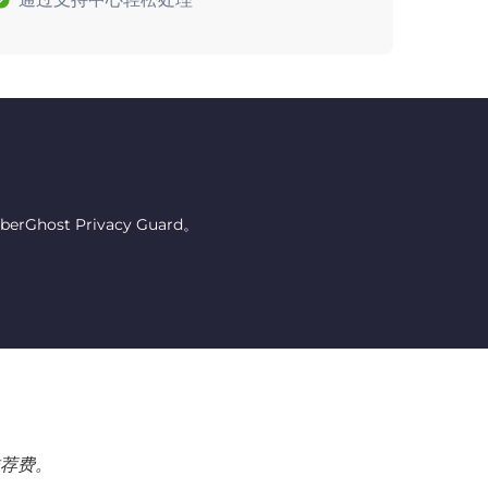
host Privacy Guard。
荐费。