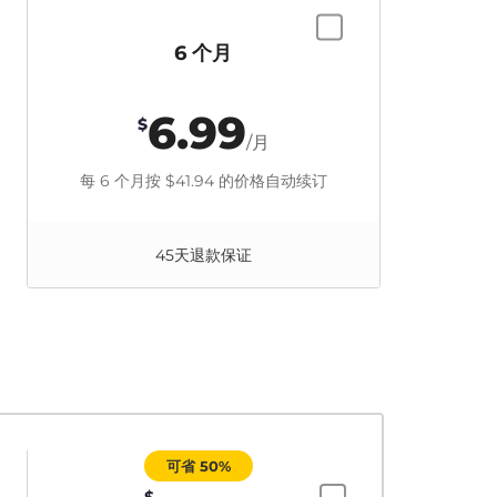
6 个月
6.99
$
/月
每 6 个月按
$41.94
的价格自动续订
45天退款保证
可省 50%
$