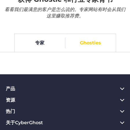
看看我们最满意的客户是怎么说的。专家网站有时会从我们
这里赚取推荐费。
专家
Ghosties
产品
资源
PC VPN应用
Chrome VPN应用
热门
VPN是什么
Mac VPN应用
Privacy Hub
关于CyberGhost
CyberGhost VPN评价