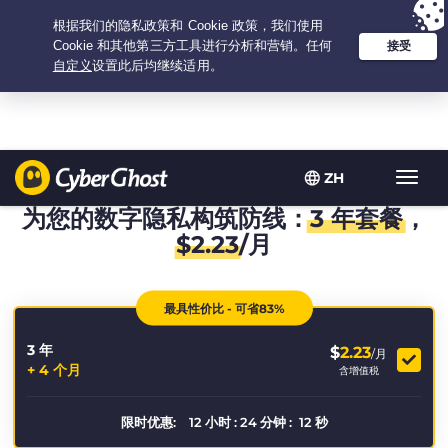
Your choice:
The Best Deal
for 3.3333333333333-years at $
2.23
/month
ZH
Toggl
navig
为您的数字隐私构筑防线：
3 年套餐
，
$
2.23
/月
最具性价比 - 可省83%
3 年
$
2.23
/月
+ 4 个月
含增值税
限时优惠:
12
小时
:
24
分钟
:
12
秒