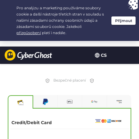
Your choice:
The Best Deal
for 2.1666666666667-years at $
2.19
/month
CS
Bezpečné placení
Credit/Debit Card