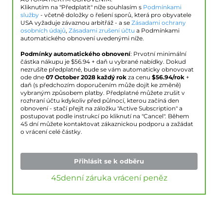
Kliknutím na "Předplatit" níže souhlasím s
Podmínkami
služby
- včetně doložky o řešení sporů, která pro obyvatele
USA vyžaduje závaznou arbitřáž - a se
Zásadami ochrany
osobních údajů
,
Zásadami zrušení účtu
a Podmínkami
automatického obnovení uvedenými níže.
Podmínky automatického obnovení
: Prvotní minimální
částka nákupu je $
56.94
+ daň u vybrané nabídky. Dokud
nezrušíte předplatné, bude se vám automaticky obnovovat
ode dne
07 October 2028
každý rok
za cenu
$
56.94
/rok
+
daň (s předchozím doporučením může dojít ke změně)
vybraným způsobem platby. Předplatné můžete zrušit v
rozhraní účtu kdykoliv před půlnocí, kterou začíná den
obnovení - stačí přejít na záložku "Active Subscription" a
postupovat podle instrukcí po kliknutí na "Cancel". Během
45 dní můžete kontaktovat zákaznickou podporu a zažádat
o vrácení celé částky.
Přihlásit se k odběru
45denní záruka vrácení peněz