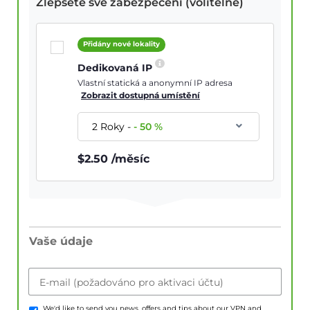
Zlepšete své zabezpečení (volitelné)
Přidány nové lokality
Dedikovaná IP
Vlastní statická a anonymní IP adresa
Zobrazit dostupná umístění
2 Roky
-
-
50
%
$
2.50
/měsíc
Vaše údaje
E-mail (požadováno pro aktivaci účtu)
We'd like to send you news, offers and tips about our VPN and