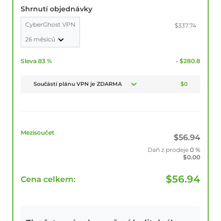
Shrnutí objednávky
CyberGhost VPN
$337.74
26 měsíců
Sleva 83 %
- $280.8
Součástí plánu VPN je ZDARMA
$0
Mezisoučet
$
56.94
Daň z prodeje
0 %
$
0.00
$
56.94
Cena celkem: