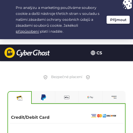
Your choice:
The Best Deal
for 2.1666666666667-years at $
2.19
/month
CS
Bezpečné placení
Credit/Debit Card