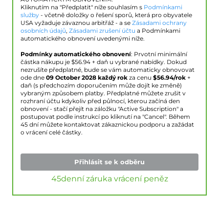
Kliknutím na "Předplatit" níže souhlasím s
Podmínkami
služby
- včetně doložky o řešení sporů, která pro obyvatele
USA vyžaduje závaznou arbitřáž - a se
Zásadami ochrany
osobních údajů
,
Zásadami zrušení účtu
a Podmínkami
automatického obnovení uvedenými níže.
Podmínky automatického obnovení
: Prvotní minimální
částka nákupu je $
56.94
+ daň u vybrané nabídky. Dokud
nezrušíte předplatné, bude se vám automaticky obnovovat
ode dne
09 October 2028
každý rok
za cenu
$
56.94
/rok
+
daň (s předchozím doporučením může dojít ke změně)
vybraným způsobem platby. Předplatné můžete zrušit v
rozhraní účtu kdykoliv před půlnocí, kterou začíná den
obnovení - stačí přejít na záložku "Active Subscription" a
postupovat podle instrukcí po kliknutí na "Cancel". Během
45 dní můžete kontaktovat zákaznickou podporu a zažádat
o vrácení celé částky.
Přihlásit se k odběru
45denní záruka vrácení peněz