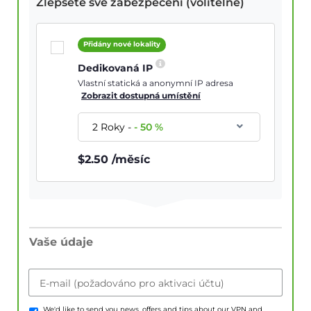
Zlepšete své zabezpečení (volitelné)
Přidány nové lokality
Dedikovaná IP
Vlastní statická a anonymní IP adresa
Zobrazit dostupná umístění
2 Roky
-
-
50
%
$
2.50
/měsíc
Vaše údaje
E-mail (požadováno pro aktivaci účtu)
We'd like to send you news, offers and tips about our VPN and