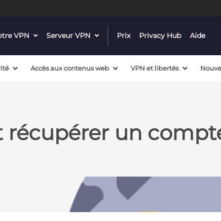
notre VPN
dropdown
Serveur VPN
dropdown
Prix
Privacy Hub
Aide
menu
menu
button
button
ité
Accès aux contenus web
VPN et libertés
Nouve
récupérer un compte