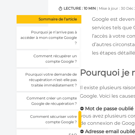
LECTURE : 10 MIN
| Mise à jour : 30 Déc
Google est devenu
Sommaire de l’article
services tels que 
Pourquoi je n’arrive pas à
l’accès à votre c
accéder à mon compte Google
?
d’autres circonsta
les étapes détail
Comment récupérer un
compte Google ?
Pourquoi je 
Pourquoi votre demande de
récupération n’est-elle pas
traitée immédiatement ?
Il existe plusieurs rai
Google. Voici les causes
Comment créer un compte
Google de récupération ?
⛔ Mot de passe oublié 
vous avez plusieurs com
Comment sécuriser votre
compte Google ?
de connexion de Googl
⛔ Adresse email oublié
FAQ