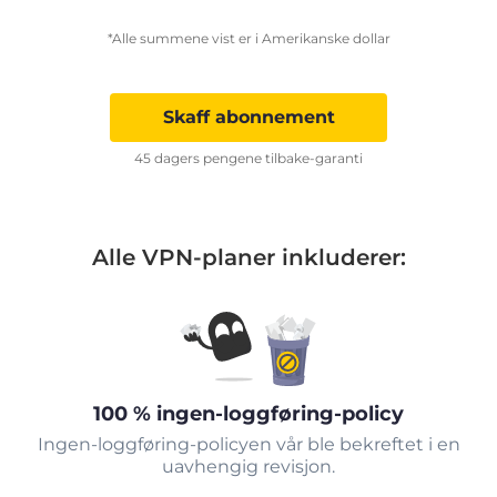
*Alle summene vist er i Amerikanske dollar
Skaff abonnement
45 dagers pengene tilbake-garanti
Alle VPN-planer inkluderer:
100 % ingen-loggføring-policy
Ingen-loggføring-policyen vår ble bekreftet i en
uavhengig revisjon.