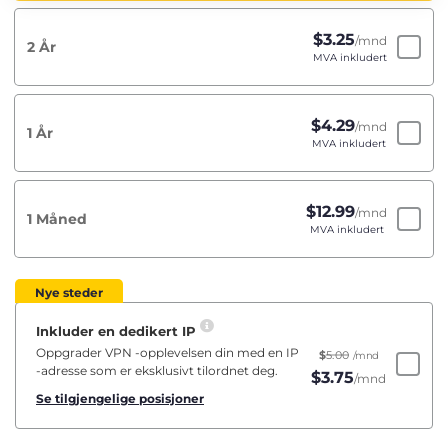
$
3.25
/mnd
2 År
MVA inkludert
$
4.29
/mnd
1 År
MVA inkludert
$
12.99
/mnd
1 Måned
MVA inkludert
Nye steder
Inkluder en dedikert IP
Oppgrader VPN -opplevelsen din med en IP
$
5.00
/mnd
-adresse som er eksklusivt tilordnet deg.
$
3.75
/mnd
Se tilgjengelige posisjoner