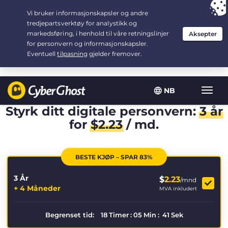
Your choice:
The Best Deal
for 3.3333333333333-years at $
2.23
/month
NB
Vis/sk
navig
Styrk ditt digitale personvern:
3 år
for
$
2.23
/ md.
BESTE KJØP – SPAR 83%
3 År
$
2.23
/mnd
+ 4 Måneder
MVA inkludert
Begrenset tid:
18
Timer
:
05
Min
:
40
Sek