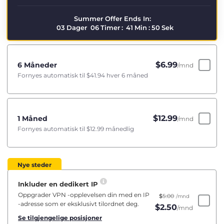
Summer Offer Ends In:
03
Dager
06
Timer
:
41
Min
:
50
Sek
$
6.99
6 Måneder
/mnd
Fornyes automatisk til
$41.94
hver 6 måned
$
12.99
1 Måned
/mnd
Fornyes automatisk til
$12.99
månedlig
Nye steder
Inkluder en dedikert IP
Oppgrader VPN -opplevelsen din med en IP
$
5.00
/mnd
-adresse som er eksklusivt tilordnet deg.
$
2.50
/mnd
Se tilgjengelige posisjoner