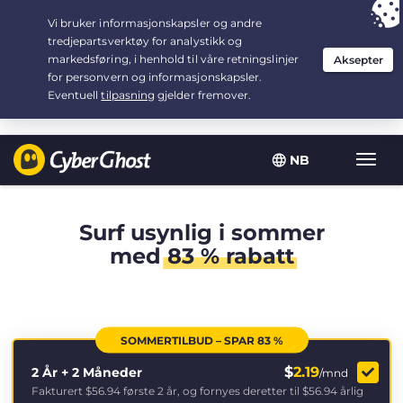
Your choice:
The Best Deal
for 2.1666666666667-years at $
2.19
/month
NB
Vis/sk
navig
Surf usynlig i sommer
med
83 % rabatt
SOMMERTILBUD – SPAR 83 %
$
2.19
2 År + 2 Måneder
/mnd
Fakturert
$56.94
første 2 år, og fornyes deretter til
$56.94
årlig