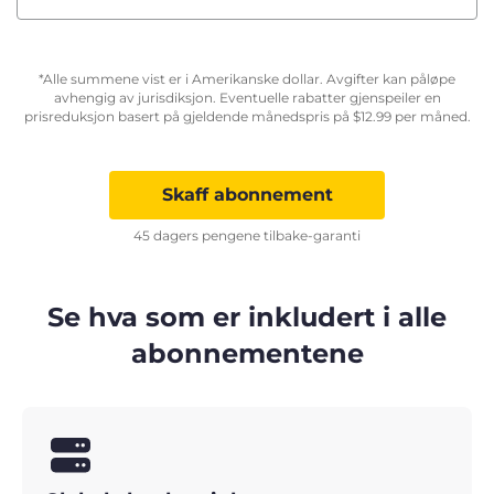
*Alle summene vist er i Amerikanske dollar. Avgifter kan påløpe
avhengig av jurisdiksjon. Eventuelle rabatter gjenspeiler en
prisreduksjon basert på gjeldende månedspris på
$
12.99
per måned.
Skaff abonnement
45 dagers pengene tilbake-garanti
Se hva som er inkludert i alle
abonnementene