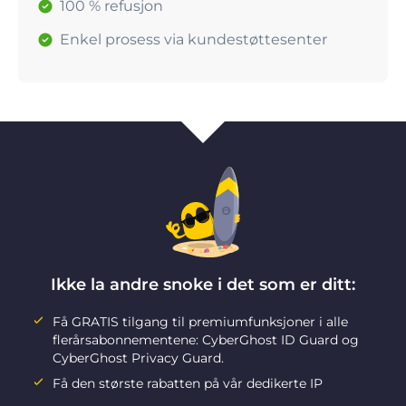
100 % refusjon
Enkel prosess via kundestøttesenter
Ikke la andre snoke i det som er ditt:
Få GRATIS tilgang til premiumfunksjoner i alle
flerårsabonnementene: CyberGhost ID Guard og
CyberGhost Privacy Guard.
Få den største rabatten på vår dedikerte IP