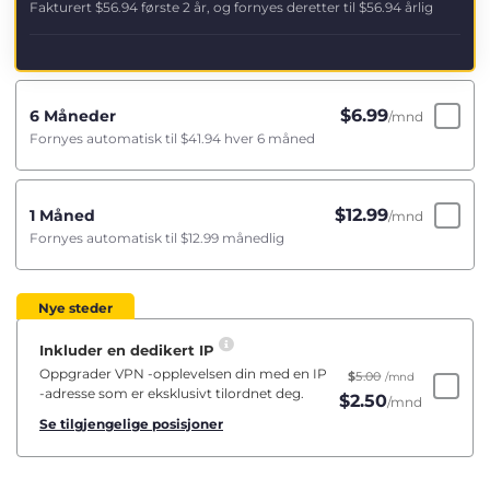
Fakturert
$56.94
første 2 år, og fornyes deretter til
$56.94
årlig
$
6.99
6 Måneder
/mnd
Fornyes automatisk til
$41.94
hver 6 måned
$
12.99
1 Måned
/mnd
Fornyes automatisk til
$12.99
månedlig
Nye steder
Inkluder en dedikert IP
Oppgrader VPN -opplevelsen din med en IP
$
5.00
/mnd
-adresse som er eksklusivt tilordnet deg.
$
2.50
/mnd
Se tilgjengelige posisjoner