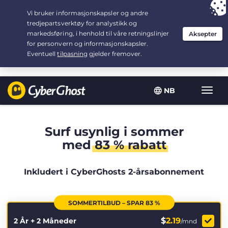
Your choice:
The Best Deal
for 2.1666666666667-years at $
2.19
/month
NB
Vis/sk
navig
Surf usynlig i sommer
med
83 % rabatt
Inkludert i CyberGhosts 2-årsabonnement
SOMMERTILBUD – SPAR 83 %
$
2.19
2 År + 2 Måneder
/mnd