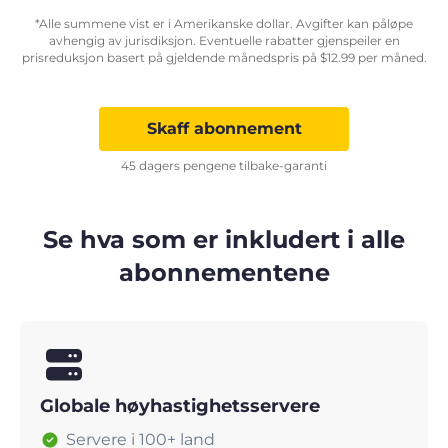
*Alle summene vist er i Amerikanske dollar. Avgifter kan påløpe
avhengig av jurisdiksjon. Eventuelle rabatter gjenspeiler en
prisreduksjon basert på gjeldende månedspris på
$
12.99
per måned.
Skaff abonnement
45 dagers pengene tilbake-garanti
Se hva som er inkludert i alle
abonnementene
Globale høyhastighetsservere
Servere i 100+ land