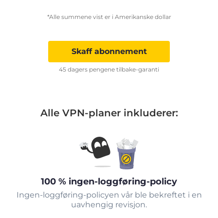
*Alle summene vist er i Amerikanske dollar
Skaff abonnement
45 dagers pengene tilbake-garanti
Alle VPN-planer inkluderer:
100 % ingen-loggføring-policy
Ingen-loggføring-policyen vår ble bekreftet i en
uavhengig revisjon.