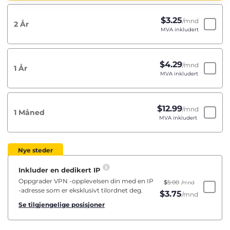
$
3.25
/mnd
2 År
MVA inkludert
$
4.29
/mnd
1 År
MVA inkludert
$
12.99
/mnd
1 Måned
MVA inkludert
Nye steder
Inkluder en dedikert IP
Oppgrader VPN -opplevelsen din med en IP
$
5.00
/mnd
-adresse som er eksklusivt tilordnet deg.
$
3.75
/mnd
Se tilgjengelige posisjoner