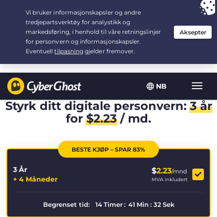
Your choice:
The Best Deal
for 3.3333333333333-years at $
2.23
/month
NB
Vis/sk
navig
Styrk ditt digitale personvern:
3 år
for
$
2.23
/ md.
BESTE KJØP – SPAR 83%
3 År
$
2.23
/mnd
+ 4 Måneder
MVA inkludert
Begrenset tid:
14
Timer
:
41
Min
:
32
Sek