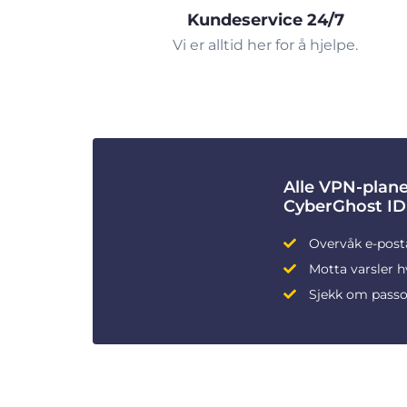
Kundeservice 24/7
Vi er alltid her for å hjelpe.
Alle VPN-plane
CyberGhost ID
Overvåk e-post
Motta varsler h
Sjekk om passo