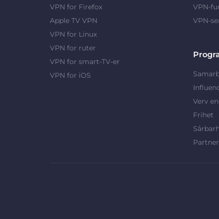
VPN for Firefox
VPN-fu
Apple TV VPN
VPN-se
VPN for Linux
VPN for ruter
Progr
VPN for smart-TV-er
Samarb
VPN for iOS
Influen
Verv en
Frihet
Sårbar
Partne