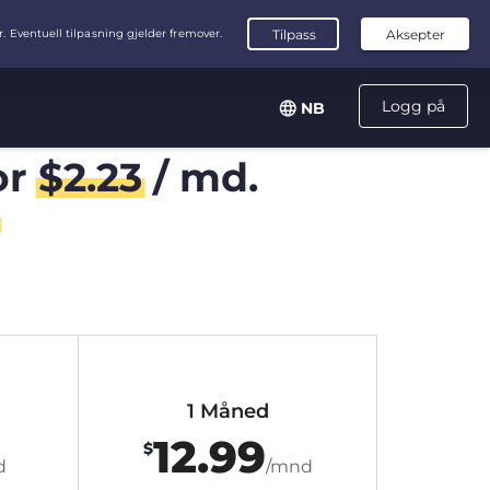
Logg på
NB
or
$
2.23
/ md.
1 Måned
12.99
$
d
/mnd