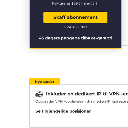
Faktureres
$89.31
hvert 3 år
Skaff abonnement
MVA inkludert
45 dagers pengene tilbake-garanti
Nye steder
Inkluder en dedikert IP til VPN -e
Oppgrader VPN -opplevelsen din med en IP -adresse so
Se tilgjengelige posisjoner