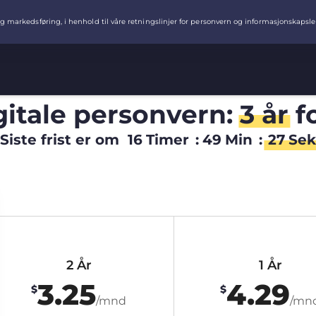
igitale personvern:
3 år
f
Siste frist er om
16
Timer
:
49
Min
:
26
Sek
2 År
1 År
3.25
4.29
$
$
/mnd
/mn