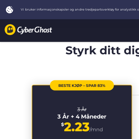
Styrk ditt d
BESTE KJØP – SPAR 83%
3 År
3 År + 4 Måneder
2.23
$
/mnd