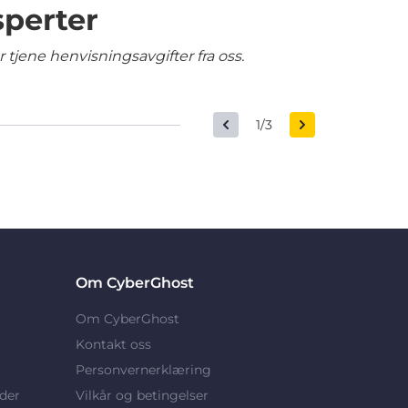
sperter
tjene henvisningsavgifter fra oss.
1/3
Om CyberGhost
Om CyberGhost
Kontakt oss
Personvernerklæring
der
Vilkår og betingelser