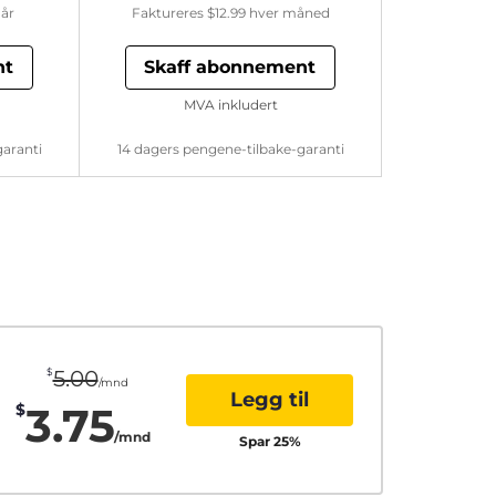
år
Faktureres
$12.99
hver måned
nt
Skaff abonnement
MVA inkludert
garanti
14 dagers pengene-tilbake-garanti
$
5.00
/mnd
Legg til
3.75
$
/mnd
Spar
25
%