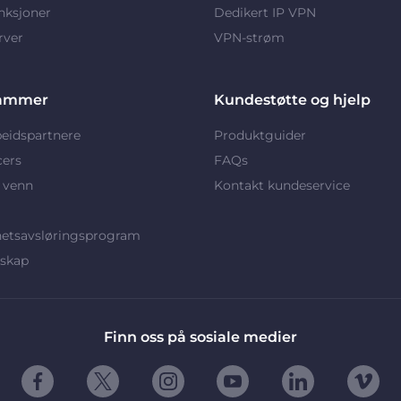
nksjoner
Dedikert IP VPN
rver
VPN-strøm
ammer
Kundestøtte og hjelp
eidspartnere
Produktguider
cers
FAQs
 venn
Kontakt kundeservice
hetsavsløringsprogram
rskap
Finn oss på sosiale medier