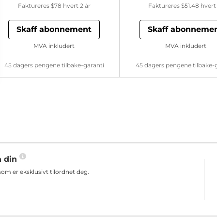
Faktureres
$78
hvert 2 år
Faktureres
$51.48
hvert 
Skaff abonnement
Skaff abonneme
MVA inkludert
MVA inkludert
45 dagers pengene tilbake-garanti
45 dagers pengene tilbake-
n din
m er eksklusivt tilordnet deg.