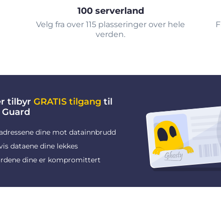
100 serverland
Velg fra over 115 plasseringer over hele
F
verden.
r tilbyr
GRATIS tilgang
til
 Guard
adressene dine mot datainnbrudd
vis dataene dine lekkes
rdene dine er kompromittert