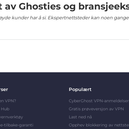
t av Ghosties og bransjeek
yde kunder har å si. Ekspertnettsteder kan noen ganger 
rser
Populært
 en VPN?
CyberGhost VPN-anmeldelser
y Hub
Gratis prøveversjon av VPN
vernverktøy
Last ned nå
-tilbake-garanti
Opphev blokkering av nettste