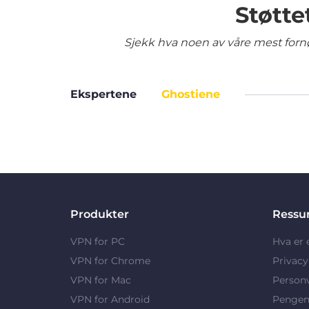
Støtte
Sjekk hva noen av våre mest fornø
Ekspertene
Ghostiene
Produkter
Ressu
VPN for PC
Hva er
VPN for Chrome
Privac
VPN for Mac
Person
VPN for Android
Pengene