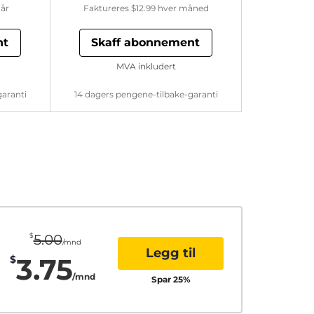
år
Faktureres
$12.99
hver måned
nt
Skaff abonnement
MVA inkludert
garanti
14 dagers pengene-tilbake-garanti
$
5.00
/mnd
Legg til
3.75
$
/mnd
Spar
25
%