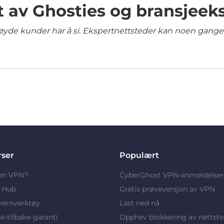
t av Ghosties og bransjeek
yde kunder har å si. Ekspertnettsteder kan noen ganger 
rser
Populært
 en VPN?
CyberGhost VPN-anmeldelser
y Hub
Gratis prøveversjon av VPN
vernverktøy
Last ned nå
-tilbake-garanti
Opphev blokkering av nettste