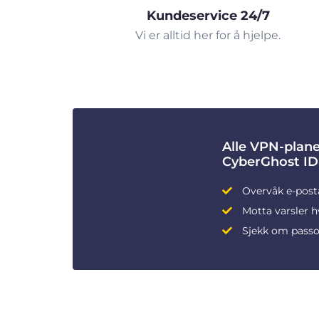
Kundeservice 24/7
Vi er alltid her for å hjelpe.
Alle VPN-plane
CyberGhost ID
Overvåk e-post
Motta varsler h
Sjekk om passo