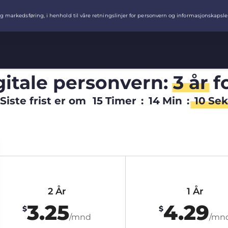
igitale personvern:
3 år
f
Siste frist er om
15
Timer
:
14
Min
:
09
Sek
2 År
1 År
3.25
4.29
$
$
/mnd
/mn