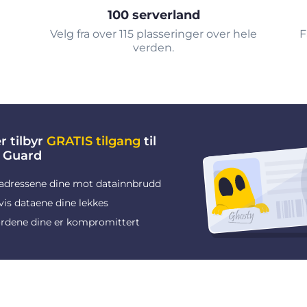
100 serverland
Velg fra over 115 plasseringer over hele
F
verden.
r tilbyr
GRATIS tilgang
til
 Guard
adressene dine mot datainnbrudd
vis dataene dine lekkes
rdene dine er kompromittert