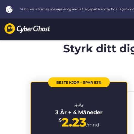
Styrk ditt d
BESTE KJØP – SPAR 83%
3 År
3 År + 4 Måneder
2.23
$
/mnd