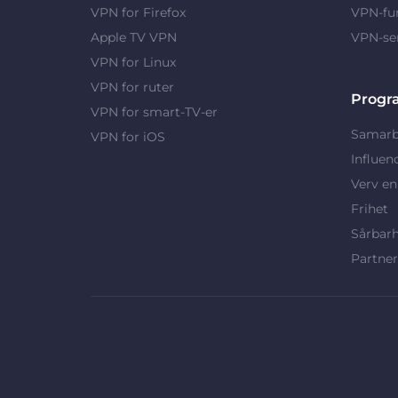
VPN for Firefox
VPN-fu
Apple TV VPN
VPN-se
VPN for Linux
VPN for ruter
Progr
VPN for smart-TV-er
Samarb
VPN for iOS
Influen
Verv en
Frihet
Sårbar
Partne