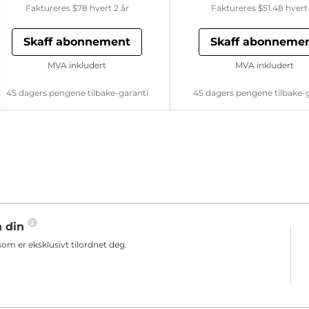
Faktureres
$78
hvert 2 år
Faktureres
$51.48
hvert 
Skaff abonnement
Skaff abonneme
MVA inkludert
MVA inkludert
45 dagers pengene tilbake-garanti
45 dagers pengene tilbake-
n din
m er eksklusivt tilordnet deg.