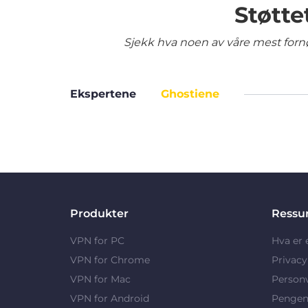
Støtte
Sjekk hva noen av våre mest fornø
Ekspertene
Ghostiene
Produkter
Ressu
VPN for PC
Hva er
VPN for Chrome
Privac
VPN for Mac
Person
VPN for Android
Pengene