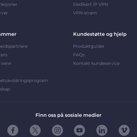
nksjoner
Dedikert IP VPN
rver
VPN-strøm
ammer
Kundestøtte og hjelp
eidspartnere
Produktguider
cers
FAQs
 venn
Kontakt kundeservice
hetsavsløringsprogram
rskap
Finn oss på sosiale medier