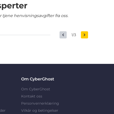
sperter
tjene henvisningsavgifter fra oss.
1/3
Om CyberGhost
Om CyberGhost
Kontakt oss
Personvernerklæring
der
Vilkår og betingelser