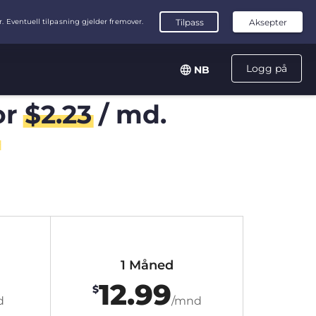
Logg på
NB
or
$
2.23
/ md.
1 Måned
12.99
$
d
/mnd