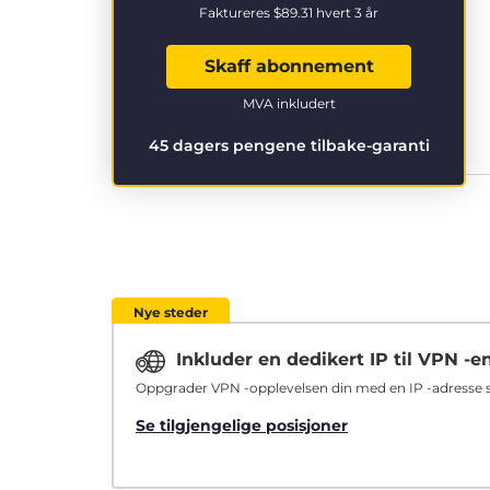
Faktureres
$89.31
hvert 3 år
Skaff abonnement
MVA inkludert
45 dagers pengene tilbake-garanti
Nye steder
Inkluder en dedikert IP til VPN -e
Oppgrader VPN -opplevelsen din med en IP -adresse so
Se tilgjengelige posisjoner