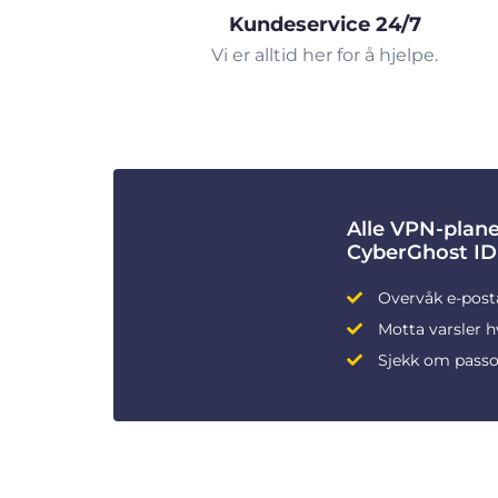
Kundeservice 24/7
Vi er alltid her for å hjelpe.
Alle VPN-plane
CyberGhost ID
Overvåk e-post
Motta varsler h
Sjekk om passo