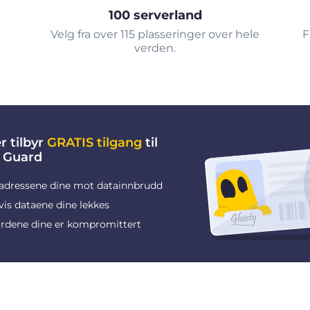
100 serverland
Velg fra over 115 plasseringer over hele
F
verden.
r tilbyr
GRATIS tilgang
til
 Guard
adressene dine mot datainnbrudd
vis dataene dine lekkes
rdene dine er kompromittert