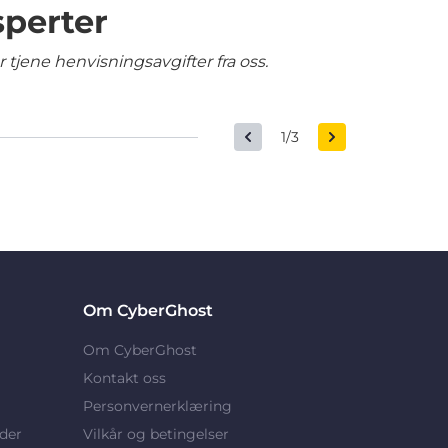
sperter
tjene henvisningsavgifter fra oss.
1/3
Om CyberGhost
Om CyberGhost
Kontakt oss
Personvernerklæring
der
Vilkår og betingelser