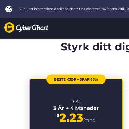
Styrk ditt d
BESTE KJØP – SPAR 83%
3 År
3 År + 4 Måneder
2.23
$
/mnd