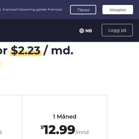
Logg på
NB
or
$
2.23
/ md.
1 Måned
12.99
$
d
/mnd