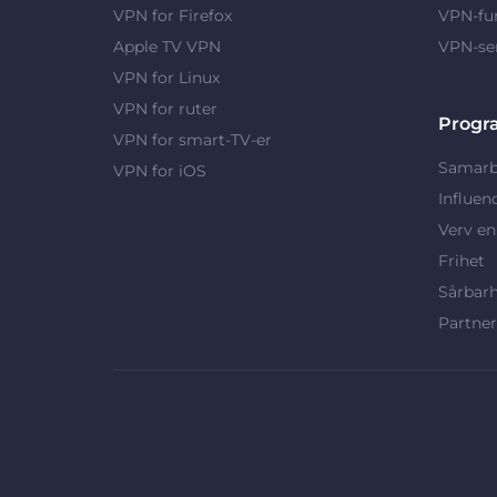
VPN for Firefox
VPN-fu
Apple TV VPN
VPN-se
VPN for Linux
VPN for ruter
Progr
VPN for smart-TV-er
Samarb
VPN for iOS
Influen
Verv en
Frihet
Sårbar
Partne