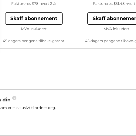
Faktureres
$78
hvert 2 år
Faktureres
$51.48
hvert 
Skaff abonnement
Skaff abonneme
MVA inkludert
MVA inkludert
45 dagers pengene tilbake-garanti
45 dagers pengene tilbake-
n din
m er eksklusivt tilordnet deg.