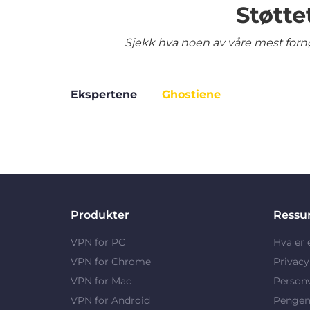
Støtte
Sjekk hva noen av våre mest fornø
Ekspertene
Ghostiene
Produkter
Ressu
VPN for PC
Hva er
VPN for Chrome
Privac
VPN for Mac
Person
VPN for Android
Pengene