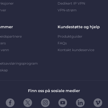
nksjoner
Dedikert IP VPN
rver
VPN-strøm
ammer
Kundestøtte og hjelp
eidspartnere
Produktguider
cers
FAQs
 venn
Kontakt kundeservice
hetsavsløringsprogram
rskap
Finn oss på sosiale medier