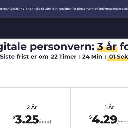
igitale personvern:
3 år
f
Siste frist er om
22
Timer
:
24
Min
:
00
Sek
2 År
1 År
3.25
4.29
$
$
/mnd
/mn