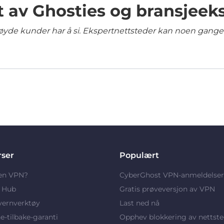
t av Ghosties og bransjeek
yde kunder har å si. Ekspertnettsteder kan noen ganger 
rser
Populært
 en VPN?
CyberGhost VPN-anmeldelser
y Hub
Gratis prøveversjon av VPN
vernverktøy
Last ned nå
-tilbake-garanti
Opphev blokkering av nettste