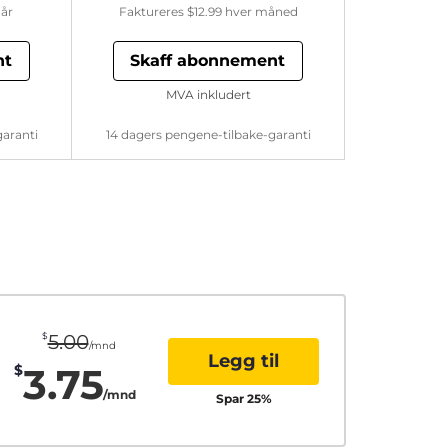
år
Faktureres
$12.99
hver måned
nt
Skaff abonnement
MVA inkludert
garanti
14 dagers pengene-tilbake-garanti
$
5.00
/mnd
Legg til
3.75
$
/mnd
Spar
25
%