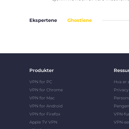
Ekspertene
Ghostiene
Produkter
Ressu
VPN for PC
Hva er
VPN for Chrome
Privac
VPN for Mac
Person
VPN for Android
Pengene
VPN for Firefox
VPN-fu
Apple TV VPN
VPN-se