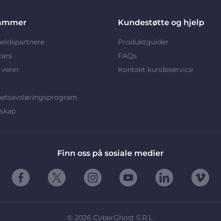
ammer
Kundestøtte og hjelp
eidspartnere
Produktguider
cers
FAQs
 venn
Kontakt kundeservice
hetsavsløringsprogram
rskap
Finn oss på sosiale medier
©
2026
CyberGhost S.R.L.