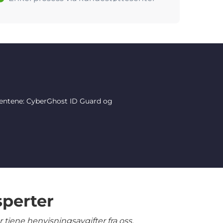
mentene: CyberGhost ID Guard og
sperter
tjene henvisningsavgifter fra oss.