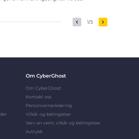
1/3
Om CyberGhost
Om CyberGhost
Kontakt oss
Personvernerklæring
der
Vilkår og betingelser
Verv en venn, vilkår og betingelser
Avtrykk