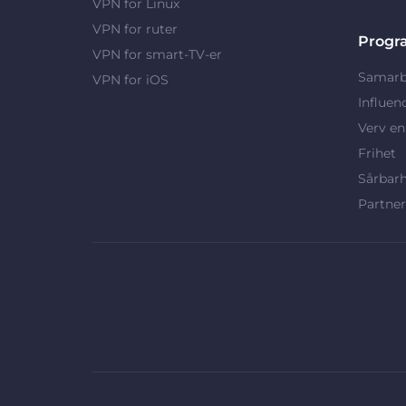
VPN for Linux
VPN for ruter
Progr
VPN for smart-TV-er
Samarb
VPN for iOS
Influen
Verv en
Frihet
Sårbar
Partne