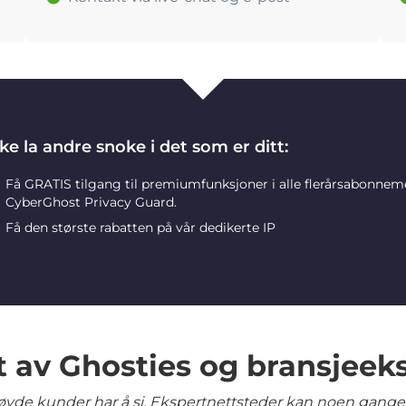
ke la andre snoke i det som er ditt:
Få GRATIS tilgang til premiumfunksjoner i alle flerårsabonne
CyberGhost Privacy Guard.
Få den største rabatten på vår dedikerte IP
t av Ghosties og bransjeek
yde kunder har å si. Ekspertnettsteder kan noen ganger 