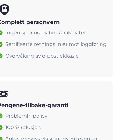
Komplett personvern
Ingen sporing av brukeraktivitet
Sertifiserte retningslinjer mot loggføring
Overvåking av e-postlekkasje
Pengene-tilbake-garanti
Problemfri policy
100 % refusjon
Enkel prosess via kundestøttesenter