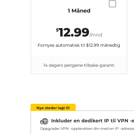
1 Måned
12.99
$
/mnd
Fornyes automatisk til
$12.99
månedlig
14 dagers pengene-tilbake-garanti
Nye steder lagt til
Inkluder en dedikert IP til VPN -
Oppgrader VPN -opplevelsen din med en IP -adresse 