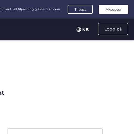
Logg på
NB
nt