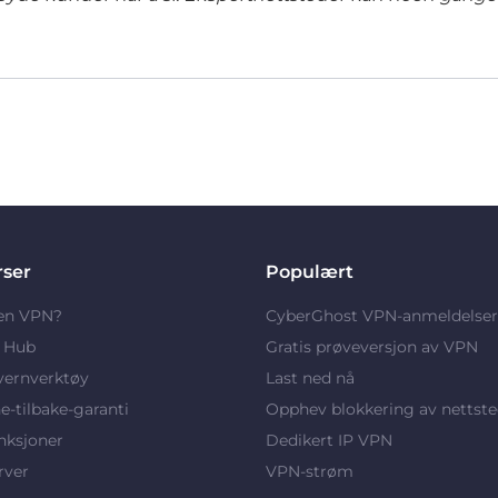
rser
Populært
 en VPN?
CyberGhost VPN-anmeldelser
y Hub
Gratis prøveversjon av VPN
vernverktøy
Last ned nå
-tilbake-garanti
Opphev blokkering av nettste
nksjoner
Dedikert IP VPN
rver
VPN-strøm