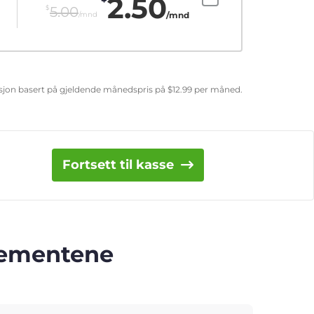
2.50
$
5.00
/mnd
/mnd
uksjon basert på gjeldende månedspris på
$
12.99
per måned.
Fortsett til kasse
nnementene