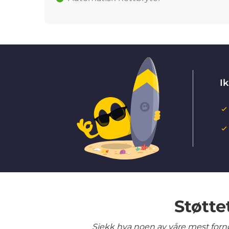
Ik
Støtte
Sjekk hva noen av våre mest fornø