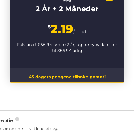
2 År
2 År + 2 Måneder
2.19
$
/mnd
Fakturert
$56.94
første 2 år, og fornyes deretter
til
$56.94
årlig
45 dagers pengene tilbake-garanti
en din
som er eksklusivt tilordnet deg.