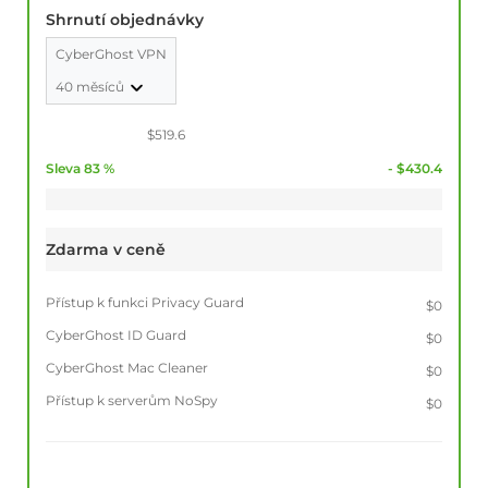
Shrnutí objednávky
CyberGhost VPN
40 měsíců
$519.6
Sleva 83 %
- $430.4
Zdarma v ceně
Přístup k funkci Privacy Guard
$0
CyberGhost ID Guard
$0
CyberGhost Mac Cleaner
$0
Přístup k serverům NoSpy
$0