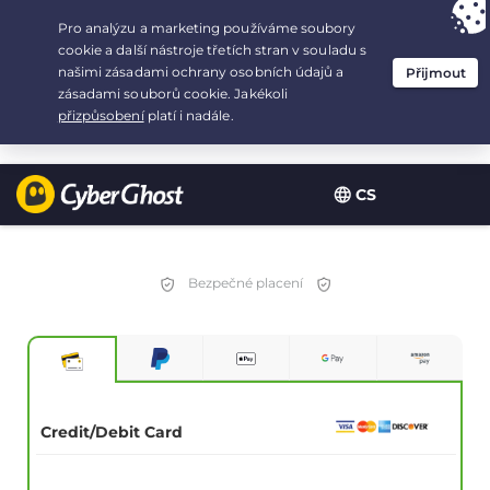
Your choice:
The Best Deal
for 3.3333333333333-years at $
2.23
/month
CS
Bezpečné placení
Credit/Debit Card