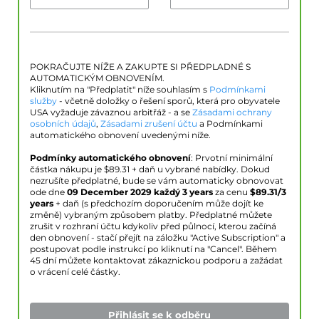
POKRAČUJTE NÍŽE A ZAKUPTE SI PŘEDPLADNÉ S
AUTOMATICKÝM OBNOVENÍM.
Kliknutím na "Předplatit" níže souhlasím s
Podmínkami
služby
- včetně doložky o řešení sporů, která pro obyvatele
USA vyžaduje závaznou arbitřáž - a se
Zásadami ochrany
osobních údajů
,
Zásadami zrušení účtu
a Podmínkami
automatického obnovení uvedenými níže.
Podmínky automatického obnovení
: Prvotní minimální
částka nákupu je $
89.31
+ daň u vybrané nabídky. Dokud
nezrušíte předplatné, bude se vám automaticky obnovovat
ode dne
09 December 2029
každý 3 years
za cenu
$
89.31
/3
years
+ daň (s předchozím doporučením může dojít ke
změně) vybraným způsobem platby. Předplatné můžete
zrušit v rozhraní účtu kdykoliv před půlnocí, kterou začíná
den obnovení - stačí přejít na záložku "Active Subscription" a
postupovat podle instrukcí po kliknutí na "Cancel". Během
45 dní můžete kontaktovat zákaznickou podporu a zažádat
o vrácení celé částky.
Přihlásit se k odběru