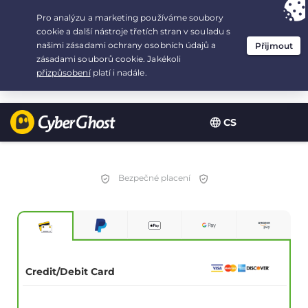
Your choice:
The Best Deal
for 3.3333333333333-years at $
2.23
/month
CS
Bezpečné placení
Credit/Debit Card