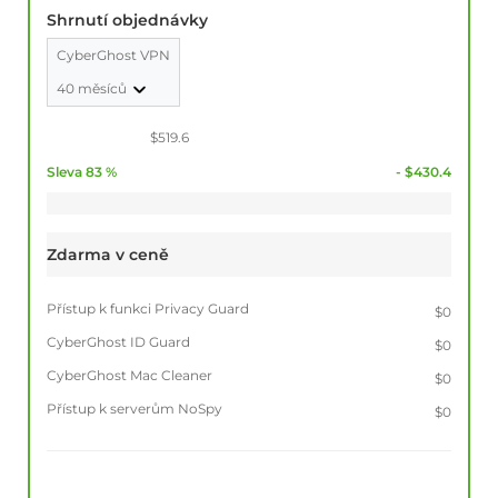
Shrnutí objednávky
CyberGhost VPN
40 měsíců
$519.6
Sleva 83 %
- $430.4
Zdarma v ceně
Přístup k funkci Privacy Guard
$0
CyberGhost ID Guard
$0
CyberGhost Mac Cleaner
$0
Přístup k serverům NoSpy
$0