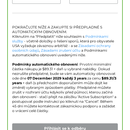
POKRAČUJTE NÍŽE A ZAKUPTE SI PŘEDPLADNÉ S
AUTOMATICKÝM OBNOVENÍM.
Kliknutím na "Předplatit" níže souhlasím s
Podmínkami
služby
- včetně doložky o řešení sporů, která pro obyvatele
USA vyžaduje závaznou arbitřáž - a se
Zásadami ochrany
osobních údajů
,
Zásadami zrušení účtu
a Podmínkami
automatického obnovení uvedenými níže.
Podmínky automatického obnovení
: Prvotní minimální
částka nákupu je $
89.31
+ daň u vybrané nabídky. Dokud
nezrušíte předplatné, bude se vám automaticky obnovovat
ode dne
07 December 2029
každý 3 years
za cenu
$
89.31
/3
years
+ daň (s předchozím doporučením může dojít ke
změně) vybraným způsobem platby. Předplatné můžete
zrušit v rozhraní účtu kdykoliv před půlnocí, kterou začíná
den obnovení - stačí přejít na záložku "Active Subscription" a
postupovat podle instrukcí po kliknutí na "Cancel". Během
45 dní můžete kontaktovat zákaznickou podporu a zažádat
o vrácení celé částky.
Přihlásit se k odběru