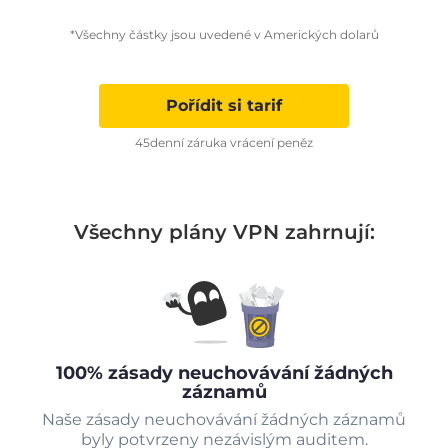
*Všechny částky jsou uvedené v Amerických dolarů
Pořídit si tarif
45denní záruka vrácení peněz
Všechny plány VPN zahrnují:
100% zásady neuchovávání žádných
záznamů
Naše zásady neuchovávání žádných záznamů
byly potvrzeny nezávislým auditem.