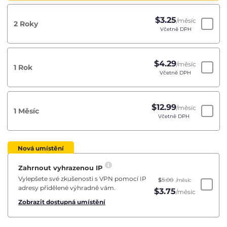
$
3.25
/měsíc
2 Roky
Včetně DPH
$
4.29
/měsíc
1 Rok
Včetně DPH
$
12.99
/měsíc
1 Měsíc
Včetně DPH
Nová umístění
Zahrnout vyhrazenou IP
Vylepšete své zkušenosti s VPN pomocí IP
$
5.00
/měsíc
adresy přidělené výhradně vám.
$
3.75
/měsíc
Zobrazit dostupná umístění