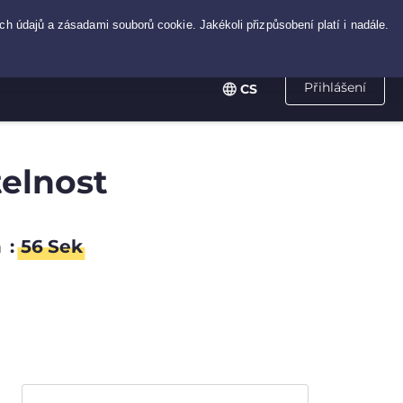
Přihlášení
CS
telnost
n
:
56
Sek