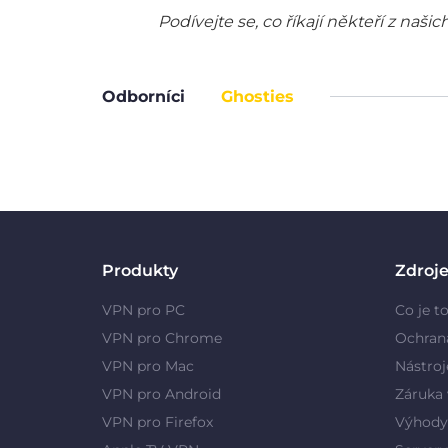
Podívejte se, co říkají někteří z na
Odborníci
Ghosties
Produkty
Zdroj
VPN pro PC
Co je t
VPN pro Chrome
Ochran
VPN pro Mac
Nástroj
VPN pro Android
Záruka 
VPN pro Firefox
Výhody