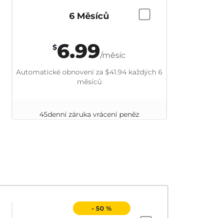
6 Měsíců
6.99
$
/měsíc
Automatické obnovení za
$41.94
každých 6
měsíců
45denní záruka vrácení peněz
- 50 %