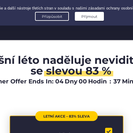
šní léto naděluje nevidi
se
slevou 83 %
r Offer Ends In:
04
Dny
00
Hodin
:
37
Mi
LETNÍ AKCE – 83% SLEVA