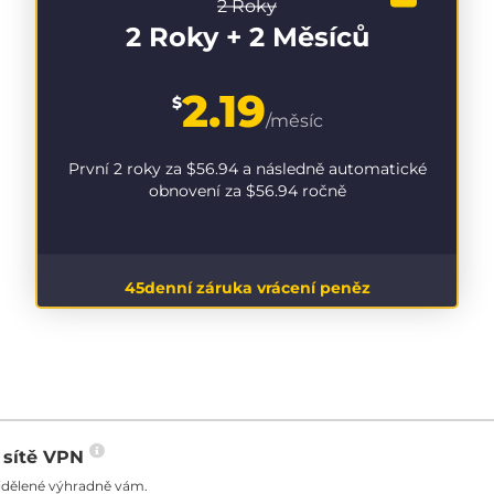
2 Roky
2 Roky + 2 Měsíců
2.19
$
/měsíc
První 2 roky za
$56.94
a následně automatické
obnovení za
$56.94
ročně
45denní záruka vrácení peněz
o sítě VPN
řidělené výhradně vám.