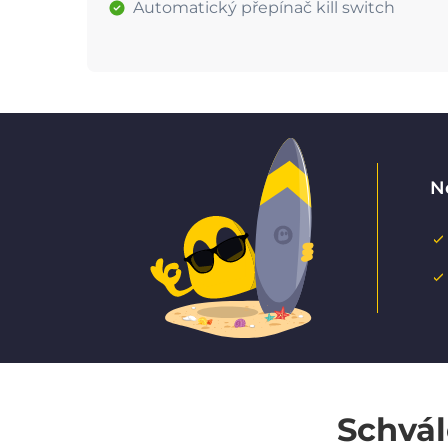
Automatický přepínač kill switch
N
Schvál