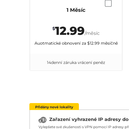
1 Měsíc
12.99
$
/měsíc
Auotmatické obnovení za
$12.99
měsíčně
14denní záruka vrácení peněz
Přidány nové lokality
Zařazení vyhrazené IP adresy d
Vylepšete své zkušenosti s VPN pomocí IP adresy p