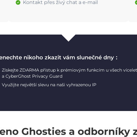
Kontakt přes živý chat a e-mail
enechte nikoho zkazit vám slunečné dny：
Získejte ZDARMA přístup k prémiovým funkcím u všech vícele
a CyberGhost Privacy Guard
Využijte největší slevu na naši vyhrazenou IP
eno Ghosties a odborníky 