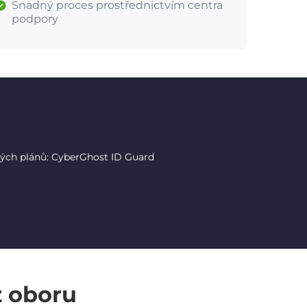
Snadný proces prostřednictvím centra
podpory
tých plánů: CyberGhost ID Guard
z oboru