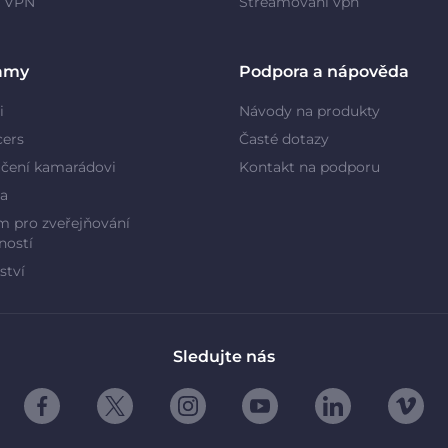
y VPN
Streamování vpn
amy
Podpora a nápověda
i
Návody na produkty
cers
Časté dotazy
čení kamarádovi
Kontakt na podporu
a
 pro zveřejňování
ností
ství
Sledujte nás