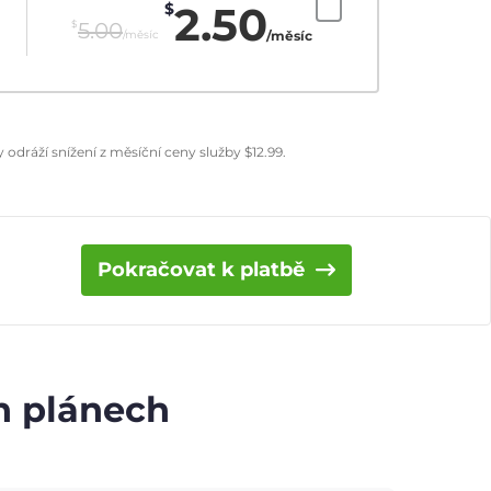
2.50
$
$
5.00
/měsíc
/měsíc
odráží snížení z měsíční ceny služby
$
12.99
.
Pokračovat k platbě
ch plánech