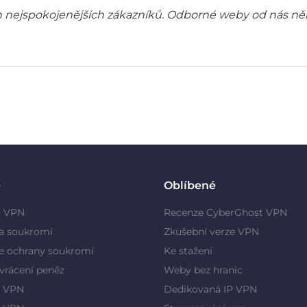
šich nejspokojenějších zákazníků. Odborné weby od nás ně
e
Oblíbené
o VPN
Recenze CyberGhost VPN
a soukromí
Zkušební verze VPN
e ochrany soukromí
Ke stažení
vrácení peněz
Weby bez hranic
 VPN
Dedikovaná IP VPN