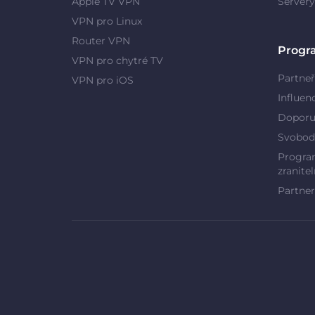
Apple TV VPN
Server
VPN pro Linux
Router VPN
Progr
VPN pro chytré TV
Partneř
VPN pro iOS
Influen
Doporu
Svobod
Program
zranitel
Partner