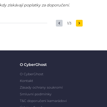
kdy získávají poplatky za doporučení.
1/3
O CyberGhost
O CyberGhost
Kontakt
Zásady ochrany soukromí
Smluvní podmínky
T&C doporučení kamarádovi