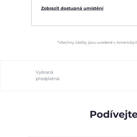
Zobrazit dostupná umístění
*Všechny částky jsou uvedené v Amerických 
Vybraná
předplatná:
Podívejte