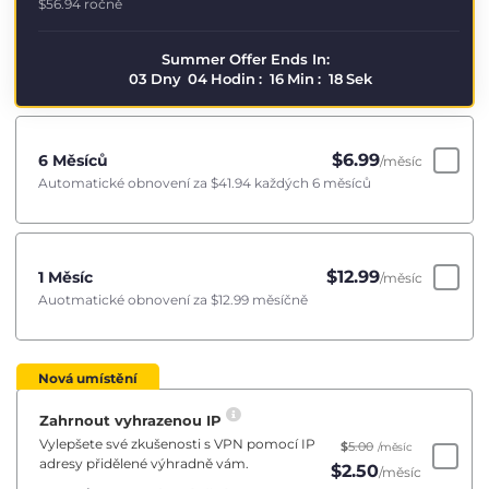
$56.94
ročně
Summer Offer Ends In:
03
Dny
04
Hodin
:
16
Min
:
18
Sek
$
6.99
6 Měsíců
/měsíc
Automatické obnovení za
$41.94
každých 6 měsíců
$
12.99
1 Měsíc
/měsíc
Auotmatické obnovení za
$12.99
měsíčně
Nová umístění
Zahrnout vyhrazenou IP
Vylepšete své zkušenosti s VPN pomocí IP
$
5.00
/měsíc
adresy přidělené výhradně vám.
$
2.50
/měsíc