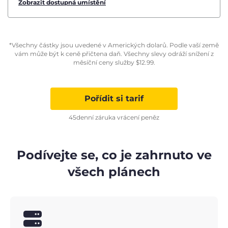
Zobrazit dostupná umístění
*Všechny částky jsou uvedené v Amerických dolarů. Podle vaší země
vám může být k ceně přičtena daň. Všechny slevy odráží snížení z
měsíční ceny služby
$
12.99
.
Pořídit si tarif
45denní záruka vrácení peněz
Podívejte se, co je zahrnuto ve
všech plánech