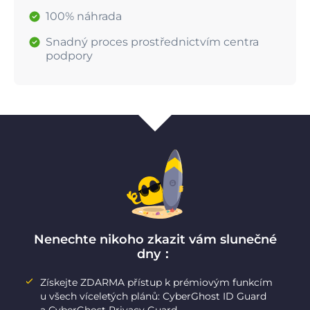
100% náhrada
Snadný proces prostřednictvím centra
podpory
Nenechte nikoho zkazit vám slunečné
dny：
Získejte ZDARMA přístup k prémiovým funkcím
u všech víceletých plánů: CyberGhost ID Guard