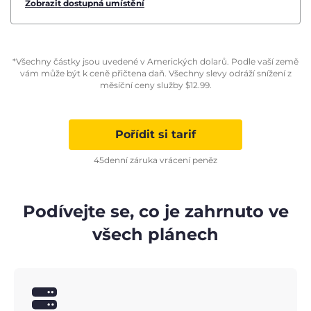
Zobrazit dostupná umístění
*Všechny částky jsou uvedené v Amerických dolarů. Podle vaší země
vám může být k ceně přičtena daň. Všechny slevy odráží snížení z
měsíční ceny služby
$
12.99
.
Pořídit si tarif
45denní záruka vrácení peněz
Podívejte se, co je zahrnuto ve
všech plánech