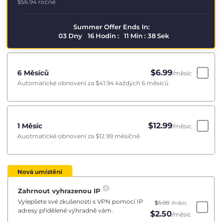
$56.94
ročně
Summer Offer Ends In:
03
Dny
16
Hodin
:
11
Min
:
38
Sek
$
6.99
6 Měsíců
/měsíc
Automatické obnovení za
$41.94
každých 6 měsíců
$
12.99
1 Měsíc
/měsíc
Auotmatické obnovení za
$12.99
měsíčně
Nová umístění
Zahrnout vyhrazenou IP
Vylepšete své zkušenosti s VPN pomocí IP
$
5.00
/měsíc
adresy přidělené výhradně vám.
$
2.50
/měsíc