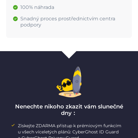
100% náhrada
Snadný proces prostřednictvím centra
podpory
Nenechte nikoho zkazit vám slunečné
dny：
Získejte ZDARMA přístup k prémiovým funkcím
u všech víceletých plánů: CyberGhost ID Guard